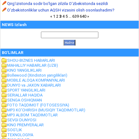
Qirg‘izistonda sodir bo‘lgan zilzila O‘zbekistonda sezildi
O‘zbekistonliklar uchun AQSH vizasini olish osonlashadimi?
«
1
2
3
4
5
...
639
640
»
NEWS Izlash
BO'LIMLAR
SHOU-BIZNES HABARLARI
MAHALLIY HABARLAR (UZB)
KINO YANGILIKLARI
Bollewood (Xindiston yangiliklari)
MOBILE ALOQA KOMPANIYALARI
DUNYO va JAXON XABARLARI
SPORT YANGILIKLARI
SERIALLAR HAQIDA
SENGA OSHIQMAN
FOTO TAQDIMOT (FOTOSESSIYA)
MP3 KO'CHIRISH (MUSIQIY TAQDIMOTLAR)
MP3 ALBOM TAQDIMOTLAR
SEVGI DUNYOSI
KINO PREMYERALAR
SOG'LIK
TEXNOLOGIYA