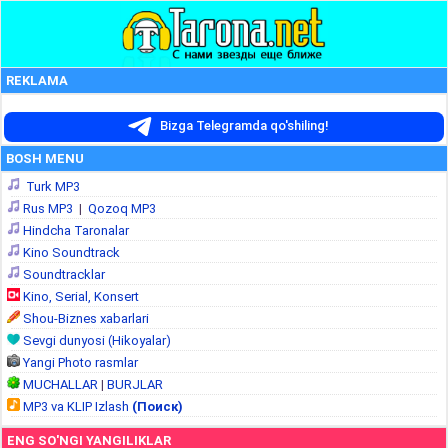
REKLAMA
Bizga Telegramda qo'shiling!
BOSH MENU
Turk MP3
Rus MP3
|
Qozoq MP3
Hindcha Taronalar
Kino Soundtrack
Soundtracklar
Kino, Serial, Konsert
Shou-Biznes xabarlari
Sevgi dunyosi (Hikoyalar)
Yangi Photo rasmlar
MUCHALLAR
|
BURJLAR
MP3 va KLIP Izlash
(Поиск)
ENG SO'NGI YANGILIKLAR