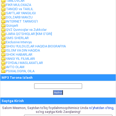
TANLOVLAR
FIKR MULOXAZA
TANQID va TAXLIL
SAYTLAR YANGILIGI
DOLZARB MAVZU
INTERNET TARMOG'I
Qiziqarli
QVZ Quvnoqlar va Zukkolar
IJARA QO'SHIQLAR [KIM O'GRI]
SMS SHERLAR
Exclusive Intervyu
SHOU YULDUZLAR HAQIDA BIOGRAFIYA
ISLOM VA DIN HAQIDA
SHOK HABARLAR
YANGI YIL FILMLARI
FOYDALI MASLAXATLAR
AVTO OLAM
PSIXALOGIYA, OILA
MP3 Tarona Izlash
Saytga Kirish
Salom Mexmon, Saytdan to'liq foydalnmoqchimisiz Unda
ro'yhatdan o'ting,
so'ng saytga Kirib Zavqlaning!