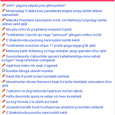
SHHT yagona valyuta joriy qilmoqchimi?
Moskvadagi G‘alaba kuni paradlarida birgina xorijiy davlat rahbari
qatnashadi
Meksika Prezidenti samolyotini sotdi. Uni Markaziy Osiyodagi davlat
rahbari xarid qildi
Xitoyda 24 ko‘zli g‘ayritabiiy mavjudot topildi
Toshkentda o‘quvchi qiz nega “samosud” qilingani oshkor bo‘ldi
O‘zbekistonda piyozning narxi keskin tushib ketdi
Toshkentda noma’lum shaxs 17 yoshli qizga tegajog‘lik qildi
Markaziy bank dollarning so‘mga nisbatan yangi qiymatini e’lon qildi
Surxondaryoda o‘qituvchilar ayovsiz kaltaklanishiga nima sabab
bo‘lgan? Yangi tafsilotlar ochiqlandi
Hayit kuni metro ish vaqti o‘zgaradi
Ronaldu hibsga olinishi mumkin
Daydi itlar 8 yoshli bolani burdalab tashladi
Musulmonlar idorasi Ramazon hayiti bo‘yicha dastlabki xulosalarni e’lon
qildi
Tojikiston va Qirg‘izistonda hayit kuni ma’lum qilindi
Hafta davomida quruq va salqin ob-havo kuzatiladi
Qozog‘istonda 2 ta zilzila yuz berdi
Jizzaxda bandlik bosh boshqarmasi amaldori pora bilan ushlandi
O‘zbekistonda pomidor narxi tushib ketdi