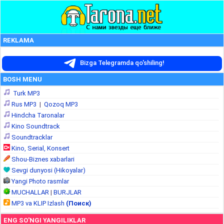
REKLAMA
Bizga Telegramda qo'shiling!
BOSH MENU
Turk MP3
Rus MP3
|
Qozoq MP3
Hindcha Taronalar
Kino Soundtrack
Soundtracklar
Kino, Serial, Konsert
Shou-Biznes xabarlari
Sevgi dunyosi (Hikoyalar)
Yangi Photo rasmlar
MUCHALLAR
|
BURJLAR
MP3 va KLIP Izlash
(Поиск)
ENG SO'NGI YANGILIKLAR