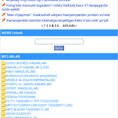
Yomg‘irlar mavsumi tugadimi? Ushbu haftada havo 37 darajagacha
isishi aytildi
“Men o‘lyapman”. Saakashvili xalqaro hamjamiyatdan yordam so‘radi
Samarqandda rasmlari internetga tarqatilgan kelin o‘zini osib qo‘ydi
«
1
2
3
4
5
6
...
639
640
»
NEWS Izlash
BO'LIMLAR
SHOU-BIZNES HABARLARI
MAHALLIY HABARLAR (UZB)
KINO YANGILIKLARI
Bollewood (Xindiston yangiliklari)
MOBILE ALOQA KOMPANIYALARI
DUNYO va JAXON XABARLARI
SPORT YANGILIKLARI
SERIALLAR HAQIDA
SENGA OSHIQMAN
FOTO TAQDIMOT (FOTOSESSIYA)
MP3 KO'CHIRISH (MUSIQIY TAQDIMOTLAR)
MP3 ALBOM TAQDIMOTLAR
SEVGI DUNYOSI
KINO PREMYERALAR