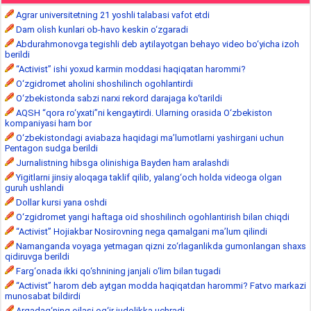
Agrar universitetning 21 yoshli talabasi vafot etdi
Dam olish kunlari ob-havo keskin o‘zgaradi
Abdurahmonovga tegishli deb aytilayotgan behayo video bo‘yicha izoh
berildi
“Activist” ishi yoxud karmin moddasi haqiqatan harommi?
O‘zgidromet aholini shoshilinch ogohlantirdi
O‘zbekistonda sabzi narxi rekord darajaga ko‘tarildi
AQSH “qora ro‘yxati”ni kengaytirdi. Ularning orasida O‘zbekiston
kompaniyasi ham bor
O‘zbekistondagi aviabaza haqidagi ma’lumotlarni yashirgani uchun
Pentagon sudga berildi
Jurnalistning hibsga olinishiga Bayden ham aralashdi
Yigitlarni jinsiy aloqaga taklif qilib, yalang‘och holda videoga olgan
guruh ushlandi
Dollar kursi yana oshdi
O‘zgidromet yangi haftaga oid shoshilinch ogohlantirish bilan chiqdi
“Activist” Hojiakbar Nosirovning nega qamalgani ma’lum qilindi
Namanganda voyaga yetmagan qizni zo‘rlaganlikda gumonlangan shaxs
qidiruvga berildi
Farg‘onada ikki qo‘shnining janjali o‘lim bilan tugadi
“Activist” harom deb aytgan modda haqiqatdan harommi? Fatvo markazi
munosabat bildirdi
Arqadag‘ning oilasi og‘ir judolikka uchradi