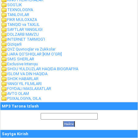
SOG'LIK
TEXNOLOGIYA
TANLOVLAR
FIKR MULOXAZA
TANQID va TAXLIL
SAYTLAR YANGILIGI
DOLZARB MAVZU
INTERNET TARMOG'I
Qiziqarli
QVZ Quvnoqlar va Zukkolar
IJARA QO'SHIQLAR [KIM O'GRI]
SMS SHERLAR
Exclusive Intervyu
SHOU YULDUZLAR HAQIDA BIOGRAFIYA
ISLOM VA DIN HAQIDA
SHOK HABARLAR
YANGI YIL FILMLARI
FOYDALI MASLAXATLAR
AVTO OLAM
PSIXALOGIYA, OILA
MP3 Tarona Izlash
Saytga Kirish