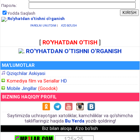
Пароль:
Yodda Saqlash
Ro'yhatdan o'tishni o'rganish
PAROLNI UNUTDIM
|
A'ZO BO'LISH
[
RO'YHATDAN O'TISH
]
RO'YHATDAN O'TISHNI O'RGANISH
MA'LUMOTLAR
Qiziqchilar Askiyasi
Komediya film va Seriallar
HD
Mobile Jingillar
(Goodok)
BIZNING HAQIQIY PROFIL
Saytimizda uchrayotgan xatoliklar, kamchiliklar va qo'shimcha
takliflaringiz haqida
Bu Yerda
yozib qoldiring!
Biz bilan aloqa
|
A'zo bo'lish