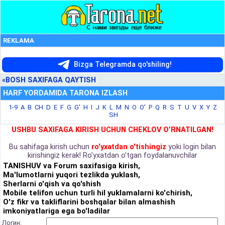
REKLAMA
Bizga Telegramda qo'shiling!
«BOSH SAXIFAGA QAYTISH
HARF YORDAMIDA TARONA IZLASH
1-9
A
B
CH
D
E
F
G
G'
H
I
J
K
L
M
N
O
O'
P
Q
R
S
T
U
V
X
Y
Z
SH
USHBU SAXIFAGA KIRISH UCHUN CHEKLOV O'RNATILGAN!
Bu sahifaga kirish uchun
ro'yxatdan o'tishingiz
yoki login bilan
kirishingiz kerak! Ro'yxatdan o'tgan foydalanuvchilar
TANISHUV va Forum saxifasiga kirish,
Ma'lumotlarni yuqori tezlikda yuklash,
Sherlarni o'qish va qo'shish
Mobile telifon uchun turli hil yuklamalarni ko'chirish,
O'z fikr va takliflarini boshqalar bilan almashish
imkoniyatlariga ega bo'ladilar
Логин: