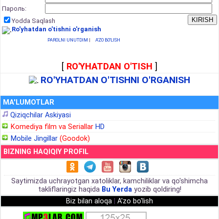
Пароль:
Yodda Saqlash
Ro'yhatdan o'tishni o'rganish
PAROLNI UNUTDIM
|
A'ZO BO'LISH
[
RO'YHATDAN O'TISH
]
RO'YHATDAN O'TISHNI O'RGANISH
MA'LUMOTLAR
Qiziqchilar Askiyasi
Komediya film va Seriallar
HD
Mobile Jingillar
(Goodok)
BIZNING HAQIQIY PROFIL
Saytimizda uchrayotgan xatoliklar, kamchiliklar va qo'shimcha
takliflaringiz haqida
Bu Yerda
yozib qoldiring!
Biz bilan aloqa
|
A'zo bo'lish