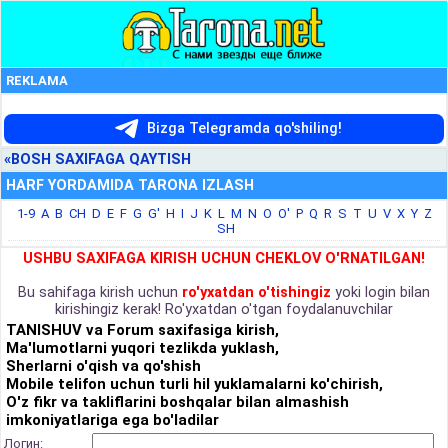
REKLAMA
Bizga Telegramda qo'shiling!
«BOSH SAXIFAGA QAYTISH
HARF YORDAMIDA TARONA IZLASH
1-9
A
B
CH
D
E
F
G
G'
H
I
J
K
L
M
N
O
O'
P
Q
R
S
T
U
V
X
Y
Z
SH
USHBU SAXIFAGA KIRISH UCHUN CHEKLOV O'RNATILGAN!
Bu sahifaga kirish uchun
ro'yxatdan o'tishingiz
yoki login bilan
kirishingiz kerak! Ro'yxatdan o'tgan foydalanuvchilar
TANISHUV va Forum saxifasiga kirish,
Ma'lumotlarni yuqori tezlikda yuklash,
Sherlarni o'qish va qo'shish
Mobile telifon uchun turli hil yuklamalarni ko'chirish,
O'z fikr va takliflarini boshqalar bilan almashish
imkoniyatlariga ega bo'ladilar
Логин: