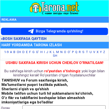
REKLAMA
Bizga Telegramda qo'shiling!
«BOSH SAXIFAGA QAYTISH
HARF YORDAMIDA TARONA IZLASH
1-9
A
B
CH
D
E
F
G
G'
H
I
J
K
L
M
N
O
O'
P
Q
R
S
T
U
V
X
Y
Z
SH
USHBU SAXIFAGA KIRISH UCHUN CHEKLOV O'RNATILGAN!
Bu sahifaga kirish uchun
ro'yxatdan o'tishingiz
yoki login bilan
kirishingiz kerak! Ro'yxatdan o'tgan foydalanuvchilar
TANISHUV va Forum saxifasiga kirish,
Ma'lumotlarni yuqori tezlikda yuklash,
Sherlarni o'qish va qo'shish
Mobile telifon uchun turli hil yuklamalarni ko'chirish,
O'z fikr va takliflarini boshqalar bilan almashish
imkoniyatlariga ega bo'ladilar
Логин: