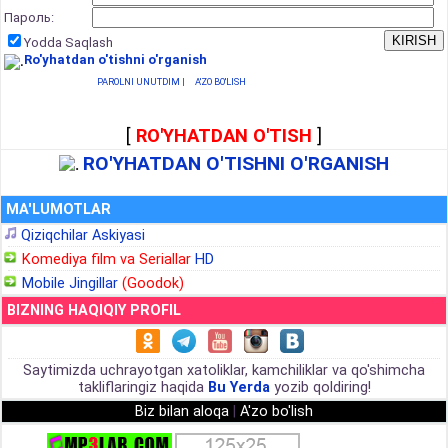
Пароль:
Yodda Saqlash
Ro'yhatdan o'tishni o'rganish
PAROLNI UNUTDIM
|
A'ZO BO'LISH
[
RO'YHATDAN O'TISH
]
RO'YHATDAN O'TISHNI O'RGANISH
MA'LUMOTLAR
Qiziqchilar Askiyasi
Komediya film va Seriallar
HD
Mobile Jingillar
(Goodok)
BIZNING HAQIQIY PROFIL
Saytimizda uchrayotgan xatoliklar, kamchiliklar va qo'shimcha
takliflaringiz haqida
Bu Yerda
yozib qoldiring!
Biz bilan aloqa
|
A'zo bo'lish