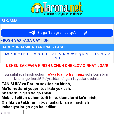
REKLAMA
Bizga Telegramda qo'shiling!
«BOSH SAXIFAGA QAYTISH
HARF YORDAMIDA TARONA IZLASH
1-9
A
B
CH
D
E
F
G
G'
H
I
J
K
L
M
N
O
O'
P
Q
R
S
T
U
V
X
Y
Z
SH
USHBU SAXIFAGA KIRISH UCHUN CHEKLOV O'RNATILGAN!
Bu sahifaga kirish uchun
ro'yxatdan o'tishingiz
yoki login bilan
kirishingiz kerak! Ro'yxatdan o'tgan foydalanuvchilar
TANISHUV va Forum saxifasiga kirish,
Ma'lumotlarni yuqori tezlikda yuklash,
Sherlarni o'qish va qo'shish
Mobile telifon uchun turli hil yuklamalarni ko'chirish,
O'z fikr va takliflarini boshqalar bilan almashish
imkoniyatlariga ega bo'ladilar
Логин: