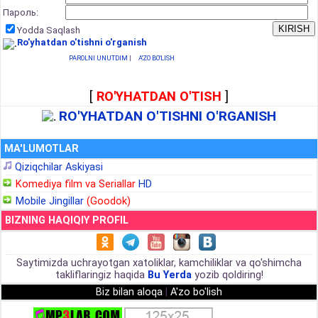
Пароль:
Yodda Saqlash
Ro'yhatdan o'tishni o'rganish
PAROLNI UNUTDIM
|
A'ZO BO'LISH
[
RO'YHATDAN O'TISH
]
RO'YHATDAN O'TISHNI O'RGANISH
MA'LUMOTLAR
Qiziqchilar Askiyasi
Komediya film va Seriallar
HD
Mobile Jingillar
(Goodok)
BIZNING HAQIQIY PROFIL
Saytimizda uchrayotgan xatoliklar, kamchiliklar va qo'shimcha
takliflaringiz haqida
Bu Yerda
yozib qoldiring!
Biz bilan aloqa
|
A'zo bo'lish