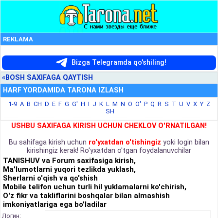
REKLAMA
Bizga Telegramda qo'shiling!
«BOSH SAXIFAGA QAYTISH
HARF YORDAMIDA TARONA IZLASH
1-9
A
B
CH
D
E
F
G
G'
H
I
J
K
L
M
N
O
O'
P
Q
R
S
T
U
V
X
Y
Z
SH
USHBU SAXIFAGA KIRISH UCHUN CHEKLOV O'RNATILGAN!
Bu sahifaga kirish uchun
ro'yxatdan o'tishingiz
yoki login bilan
kirishingiz kerak! Ro'yxatdan o'tgan foydalanuvchilar
TANISHUV va Forum saxifasiga kirish,
Ma'lumotlarni yuqori tezlikda yuklash,
Sherlarni o'qish va qo'shish
Mobile telifon uchun turli hil yuklamalarni ko'chirish,
O'z fikr va takliflarini boshqalar bilan almashish
imkoniyatlariga ega bo'ladilar
Логин: