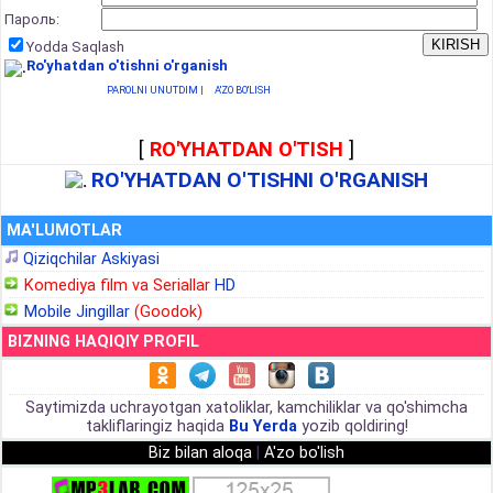
Пароль:
Yodda Saqlash
Ro'yhatdan o'tishni o'rganish
PAROLNI UNUTDIM
|
A'ZO BO'LISH
[
RO'YHATDAN O'TISH
]
RO'YHATDAN O'TISHNI O'RGANISH
MA'LUMOTLAR
Qiziqchilar Askiyasi
Komediya film va Seriallar
HD
Mobile Jingillar
(Goodok)
BIZNING HAQIQIY PROFIL
Saytimizda uchrayotgan xatoliklar, kamchiliklar va qo'shimcha
takliflaringiz haqida
Bu Yerda
yozib qoldiring!
Biz bilan aloqa
|
A'zo bo'lish