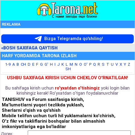
REKLAMA
Bizga Telegramda qo'shiling!
«BOSH SAXIFAGA QAYTISH
HARF YORDAMIDA TARONA IZLASH
1-9
A
B
CH
D
E
F
G
G'
H
I
J
K
L
M
N
O
O'
P
Q
R
S
T
U
V
X
Y
Z
SH
USHBU SAXIFAGA KIRISH UCHUN CHEKLOV O'RNATILGAN!
Bu sahifaga kirish uchun
ro'yxatdan o'tishingiz
yoki login bilan
kirishingiz kerak! Ro'yxatdan o'tgan foydalanuvchilar
TANISHUV va Forum saxifasiga kirish,
Ma'lumotlarni yuqori tezlikda yuklash,
Sherlarni o'qish va qo'shish
Mobile telifon uchun turli hil yuklamalarni ko'chirish,
O'z fikr va takliflarini boshqalar bilan almashish
imkoniyatlariga ega bo'ladilar
Логин: