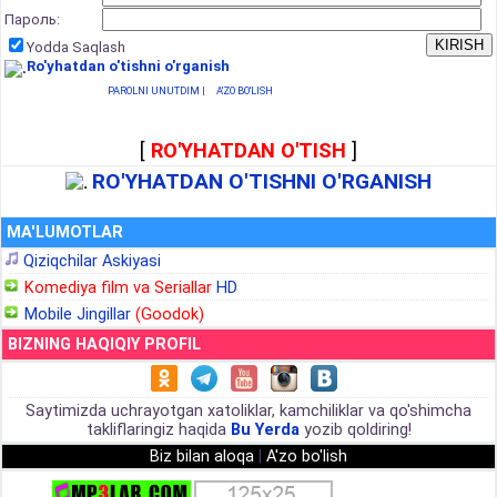
Пароль:
Yodda Saqlash
Ro'yhatdan o'tishni o'rganish
PAROLNI UNUTDIM
|
A'ZO BO'LISH
[
RO'YHATDAN O'TISH
]
RO'YHATDAN O'TISHNI O'RGANISH
MA'LUMOTLAR
Qiziqchilar Askiyasi
Komediya film va Seriallar
HD
Mobile Jingillar
(Goodok)
BIZNING HAQIQIY PROFIL
Saytimizda uchrayotgan xatoliklar, kamchiliklar va qo'shimcha
takliflaringiz haqida
Bu Yerda
yozib qoldiring!
Biz bilan aloqa
|
A'zo bo'lish