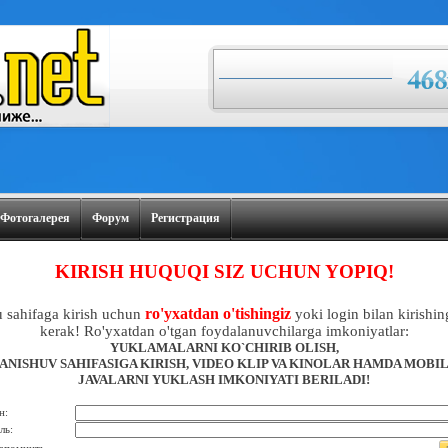
Фотогалерея
Форум
Регистрация
KIRISH HUQUQI SIZ UCHUN YOPIQ!
ro'yxatdan o'tishingiz
 sahifaga kirish uchun
yoki login bilan kirishin
kerak! Ro'yxatdan o'tgan foydalanuvchilarga imkoniyatlar:
YUKLAMALARNI KO`CHIRIB OLISH,
ANISHUV SAHIFASIGA KIRISH, VIDEO KLIP VA KINOLAR HAMDA MOBI
JAVALARNI YUKLASH IMKONIYATI BERILADI!
н:
ль: