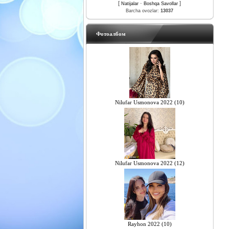
[
·
]
Natijalar
Boshqa Savollar
Barcha ovozlar:
13037
Фотоалбом
Nilufar Usmonova 2022 (10)
Nilufar Usmonova 2022 (12)
Rayhon 2022 (10)