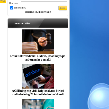
Пароль:
запомнить
Забыл пароль
|
Регистрация
Новости сайта
Ichki ishlar xodimini o‘ldirib, jasadini yoqib
yuborganlar qamaldi
AQSHning eng yirik kriptovalyuta birjasi
xodimlarining 20 foizini ishdan bo‘shatdi