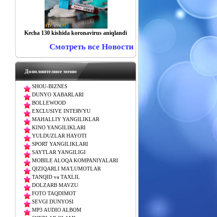
Kecha 130 kishida koronavirus aniqlandi
Смотреть все Новости
Дополнителное меню
SHOU-BIZNES
DUNYO XABARLARI
BOLLEWOOD
EXCLUSIVE INTERVYU
MAHALLIY YANGILIKLAR
KINO YANGILIKLARI
YULDUZLAR HAYOTI
SPORT YANGILIKLARI
SAYTLAR YANGILIGI
MOBILE ALOQA KOMPANIYALARI
QIZIQARLI MA'LUMOTLAR
TANQID va TAXLIL
DOLZARB MAVZU
FOTO TAQDIMOT
SEVGI DUNYOSI
MP3 AUDIO ALBOM