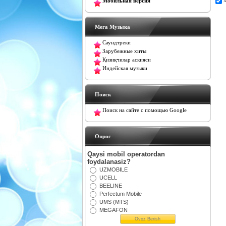
Мобильная версия
Мега Музыка
Саундтреки
Зарубежные хиты
Қизиқчилар аскияси
Индейская музыки
Поиск
Поиск на сайте с помощью Google
Oпрос
Qaysi mobil operatordan
foydalanasiz?
UZMOBILE
UCELL
BEELINE
Perfectum Mobile
UMS (MTS)
MEGAFON