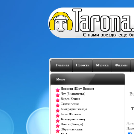
Главная
Новости
Музика
Филмы
Меню
Новости (Шоу-Бизнес)
Bu
Чат (Знакомства)
Видео Клипы
Стихи песня
T
Биографии звезды
Кино Фильмы
Концерты и шоу
Логи
Поиск (Google)
Паро
Обратная связь