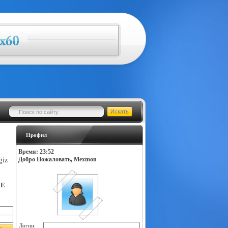
Профил
Время: 23:52
giz
Добро Пожаловать, Mexmon
LE
Логин: