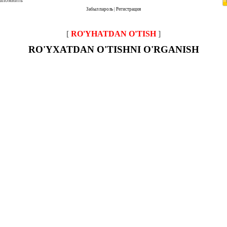
запомнить
Забыл пароль
|
Регистрация
[
RO'YHATDAN O'TISH
]
RO'YXATDAN O'TISHNI O'RGANISH