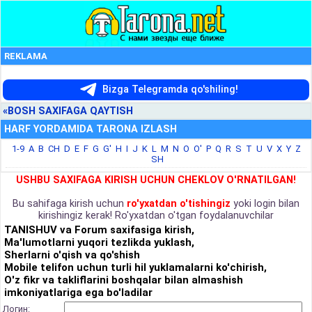
REKLAMA
Bizga Telegramda qo'shiling!
«BOSH SAXIFAGA QAYTISH
HARF YORDAMIDA TARONA IZLASH
1-9
A
B
CH
D
E
F
G
G'
H
I
J
K
L
M
N
O
O'
P
Q
R
S
T
U
V
X
Y
Z
SH
USHBU SAXIFAGA KIRISH UCHUN CHEKLOV O'RNATILGAN!
Bu sahifaga kirish uchun
ro'yxatdan o'tishingiz
yoki login bilan
kirishingiz kerak! Ro'yxatdan o'tgan foydalanuvchilar
TANISHUV va Forum saxifasiga kirish,
Ma'lumotlarni yuqori tezlikda yuklash,
Sherlarni o'qish va qo'shish
Mobile telifon uchun turli hil yuklamalarni ko'chirish,
O'z fikr va takliflarini boshqalar bilan almashish
imkoniyatlariga ega bo'ladilar
Логин: