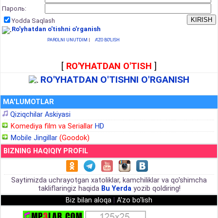
Пароль:
Yodda Saqlash
Ro'yhatdan o'tishni o'rganish
PAROLNI UNUTDIM
|
A'ZO BO'LISH
[
RO'YHATDAN O'TISH
]
RO'YHATDAN O'TISHNI O'RGANISH
MA'LUMOTLAR
Qiziqchilar Askiyasi
Komediya film va Seriallar
HD
Mobile Jingillar
(Goodok)
BIZNING HAQIQIY PROFIL
Saytimizda uchrayotgan xatoliklar, kamchiliklar va qo'shimcha
takliflaringiz haqida
Bu Yerda
yozib qoldiring!
Biz bilan aloqa
|
A'zo bo'lish