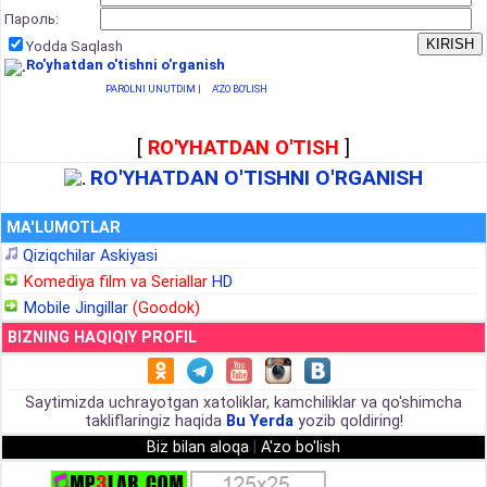
Пароль:
Yodda Saqlash
Ro'yhatdan o'tishni o'rganish
PAROLNI UNUTDIM
|
A'ZO BO'LISH
[
RO'YHATDAN O'TISH
]
RO'YHATDAN O'TISHNI O'RGANISH
MA'LUMOTLAR
Qiziqchilar Askiyasi
Komediya film va Seriallar
HD
Mobile Jingillar
(Goodok)
BIZNING HAQIQIY PROFIL
Saytimizda uchrayotgan xatoliklar, kamchiliklar va qo'shimcha
takliflaringiz haqida
Bu Yerda
yozib qoldiring!
Biz bilan aloqa
|
A'zo bo'lish