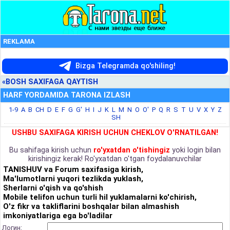
REKLAMA
Bizga Telegramda qo'shiling!
«BOSH SAXIFAGA QAYTISH
HARF YORDAMIDA TARONA IZLASH
1-9
A
B
CH
D
E
F
G
G'
H
I
J
K
L
M
N
O
O'
P
Q
R
S
T
U
V
X
Y
Z
SH
USHBU SAXIFAGA KIRISH UCHUN CHEKLOV O'RNATILGAN!
Bu sahifaga kirish uchun
ro'yxatdan o'tishingiz
yoki login bilan
kirishingiz kerak! Ro'yxatdan o'tgan foydalanuvchilar
TANISHUV va Forum saxifasiga kirish,
Ma'lumotlarni yuqori tezlikda yuklash,
Sherlarni o'qish va qo'shish
Mobile telifon uchun turli hil yuklamalarni ko'chirish,
O'z fikr va takliflarini boshqalar bilan almashish
imkoniyatlariga ega bo'ladilar
Логин: