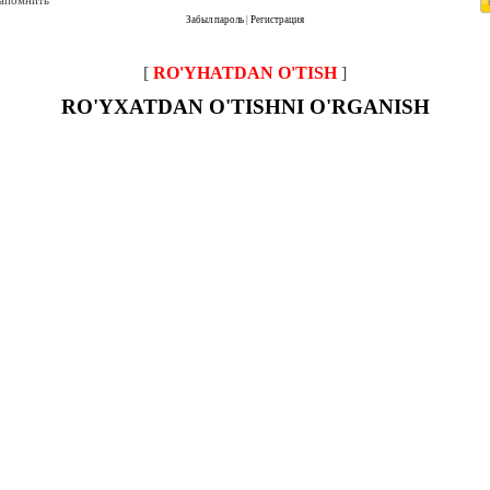
запомнить
Забыл пароль
|
Регистрация
[
RO'YHATDAN O'TISH
]
RO'YXATDAN O'TISHNI O'RGANISH