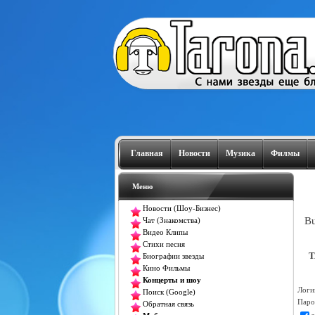
Главная
Новости
Музика
Филмы
Меню
Новости (Шоу-Бизнес)
Bu
Чат (Знакомства)
Видео Клипы
Стихи песня
T
Биографии звезды
Кино Фильмы
Концерты и шоу
Логи
Поиск (Google)
Паро
Обратная связь