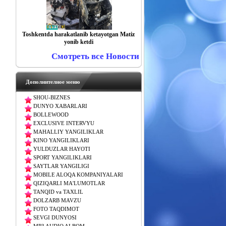
Toshkentda harakatlanib ketayotgan Matiz
yonib ketdi
Смотреть все Новости
Дополнителное меню
SHOU-BIZNES
DUNYO XABARLARI
BOLLEWOOD
EXCLUSIVE INTERVYU
MAHALLIY YANGILIKLAR
KINO YANGILIKLARI
YULDUZLAR HAYOTI
SPORT YANGILIKLARI
SAYTLAR YANGILIGI
MOBILE ALOQA KOMPANIYALARI
QIZIQARLI MA'LUMOTLAR
TANQID va TAXLIL
DOLZARB MAVZU
FOTO TAQDIMOT
SEVGI DUNYOSI