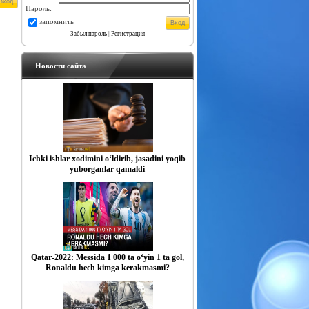
Пароль:
запомнить
Забыл пароль
|
Регистрация
Новости сайта
Ichki ishlar xodimini o‘ldirib, jasadini yoqib
yuborganlar qamaldi
Qatar-2022: Messida 1 000 ta o‘yin 1 ta gol,
Ronaldu hech kimga kerakmasmi?