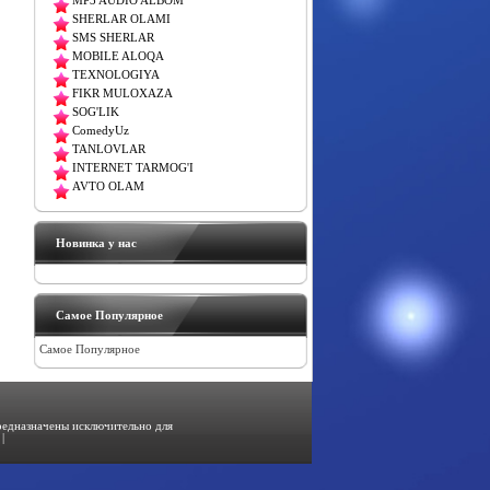
MP3 AUDIO ALBOM
SHERLAR OLAMI
SMS SHERLAR
MOBILE ALOQA
TEXNOLOGIYA
FIKR MULOXAZA
SOG'LIK
ComedyUz
TANLOVLAR
INTERNET TARMOG'I
AVTO OLAM
Новинка у нас
Самое Популярное
Самое Популярное
предназначены исключительно для
|