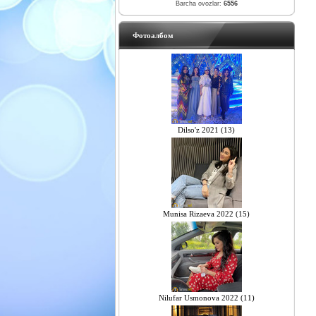
Barcha ovozlar:
6556
Фотоалбом
Dilso'z 2021 (13)
Munisa Rizaeva 2022 (15)
Nilufar Usmonova 2022 (11)