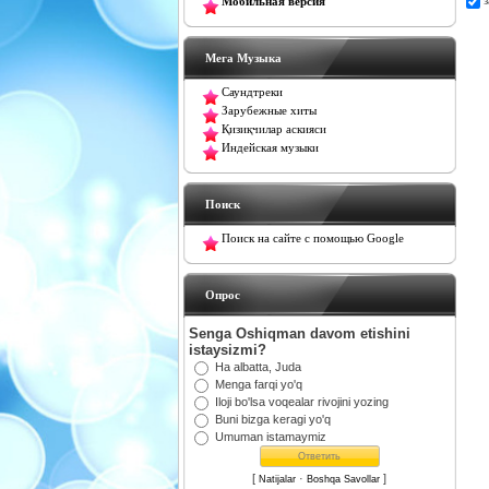
Мобильная версия
Мега Музыка
Саундтреки
Зарубежные хиты
Қизиқчилар аскияси
Индейская музыки
Поиск
Поиск на сайте с помощью Google
Oпрос
Senga Oshiqman davom etishini
istaysizmi?
Ha albatta, Juda
Menga farqi yo'q
Iloji bo'lsa voqealar rivojini yozing
Buni bizga keragi yo'q
Umuman istamaymiz
[
·
]
Natijalar
Boshqa Savollar