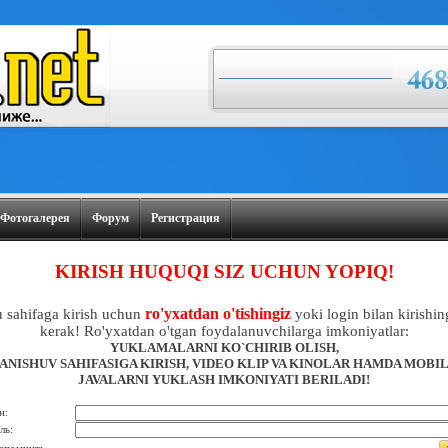
Фотогалерея
Форум
Регистрация
KIRISH HUQUQI SIZ UCHUN YOPIQ!
ro'yxatdan o'tishingiz
 sahifaga kirish uchun
yoki login bilan kirishin
kerak! Ro'yxatdan o'tgan foydalanuvchilarga imkoniyatlar:
YUKLAMALARNI KO`CHIRIB OLISH,
ANISHUV SAHIFASIGA KIRISH, VIDEO KLIP VA KINOLAR HAMDA MOBI
JAVALARNI YUKLASH IMKONIYATI BERILADI!
н:
ль: