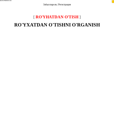
запомнить
Забыл пароль
|
Регистрация
[
RO'YHATDAN O'TISH
]
RO'YXATDAN O'TISHNI O'RGANISH