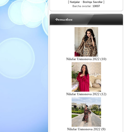
[
·
]
Natijalar
Boshqa Savollar
Barcha ovozlar:
13037
Фотоалбом
Nilufar Usmonova 2022 (10)
Nilufar Usmonova 2022 (12)
Nilufar Usmonova 2022 (9)