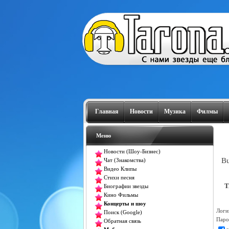
Главная
Новости
Музика
Филмы
Меню
Новости (Шоу-Бизнес)
Bu
Чат (Знакомства)
Видео Клипы
Стихи песня
T
Биографии звезды
Кино Фильмы
Концерты и шоу
Логи
Поиск (Google)
Паро
Обратная связь