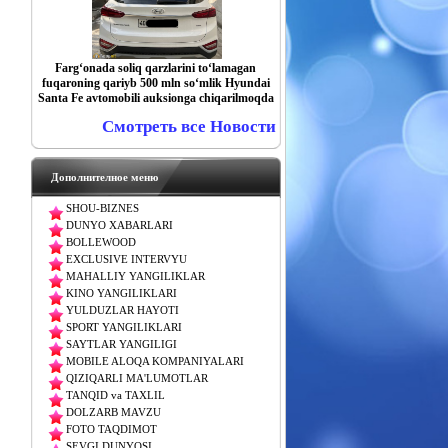
Farg‘onada soliq qarzlarini to‘lamagan
fuqaroning qariyb 500 mln so‘mlik Hyundai
Santa Fe avtomobili auksionga chiqarilmoqda
Смотреть все Новости
Дополнителное меню
SHOU-BIZNES
DUNYO XABARLARI
BOLLEWOOD
EXCLUSIVE INTERVYU
MAHALLIY YANGILIKLAR
KINO YANGILIKLARI
YULDUZLAR HAYOTI
SPORT YANGILIKLARI
SAYTLAR YANGILIGI
MOBILE ALOQA KOMPANIYALARI
QIZIQARLI MA'LUMOTLAR
TANQID va TAXLIL
DOLZARB MAVZU
FOTO TAQDIMOT
SEVGI DUNYOSI