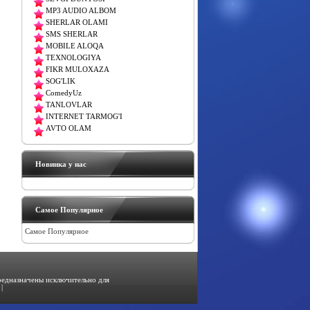
MP3 AUDIO ALBOM
SHERLAR OLAMI
SMS SHERLAR
MOBILE ALOQA
TEXNOLOGIYA
FIKR MULOXAZA
SOG'LIK
ComedyUz
TANLOVLAR
INTERNET TARMOG'I
AVTO OLAM
Новинка у нас
Самое Популярное
Самое Популярное
предназначены исключительно для
|