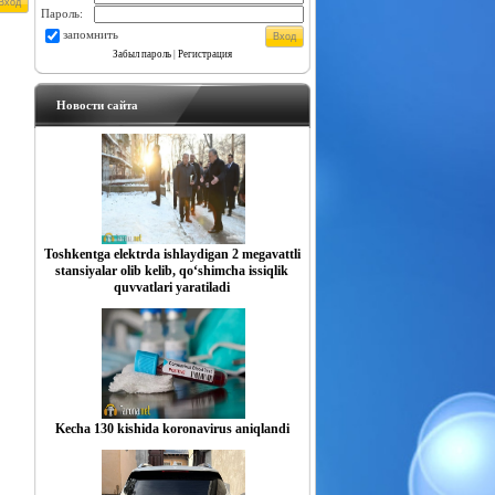
Пароль:
запомнить
Забыл пароль
|
Регистрация
Новости сайта
Toshkentga elektrda ishlaydigan 2 megavattli
stansiyalar olib kelib, qo‘shimcha issiqlik
quvvatlari yaratiladi
Kecha 130 kishida koronavirus aniqlandi