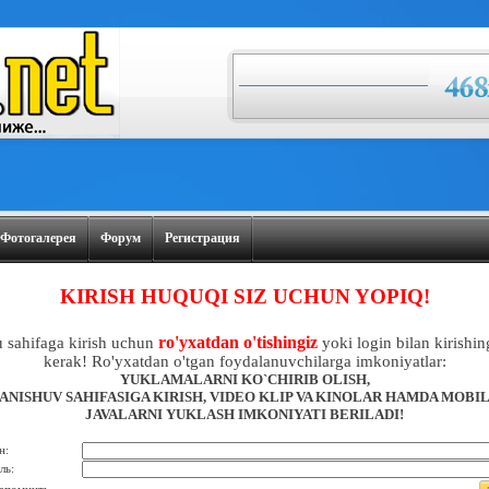
Фотогалерея
Форум
Регистрация
KIRISH HUQUQI SIZ UCHUN YOPIQ!
ro'yxatdan o'tishingiz
 sahifaga kirish uchun
yoki login bilan kirishin
kerak! Ro'yxatdan o'tgan foydalanuvchilarga imkoniyatlar:
YUKLAMALARNI KO`CHIRIB OLISH,
ANISHUV SAHIFASIGA KIRISH, VIDEO KLIP VA KINOLAR HAMDA MOBI
JAVALARNI YUKLASH IMKONIYATI BERILADI!
н:
ль: