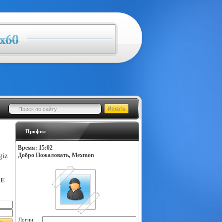
Профил
Время: 15:02
giz
Добро Пожаловать, Mexmon
LE
Логин: