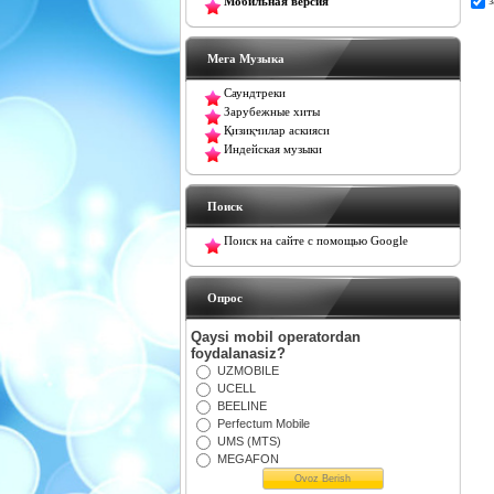
Мобильная версия
Мега Музыка
Саундтреки
Зарубежные хиты
Қизиқчилар аскияси
Индейская музыки
Поиск
Поиск на сайте с помощью Google
Oпрос
Qaysi mobil operatordan
foydalanasiz?
UZMOBILE
UCELL
BEELINE
Perfectum Mobile
UMS (MTS)
MEGAFON