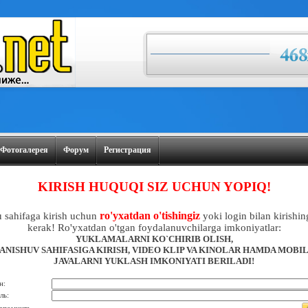
Фотогалерея
Форум
Регистрация
KIRISH HUQUQI SIZ UCHUN YOPIQ!
ro'yxatdan o'tishingiz
 sahifaga kirish uchun
yoki login bilan kirishin
kerak! Ro'yxatdan o'tgan foydalanuvchilarga imkoniyatlar:
YUKLAMALARNI KO`CHIRIB OLISH,
ANISHUV SAHIFASIGA KIRISH, VIDEO KLIP VA KINOLAR HAMDA MOBI
JAVALARNI YUKLASH IMKONIYATI BERILADI!
н:
ль: