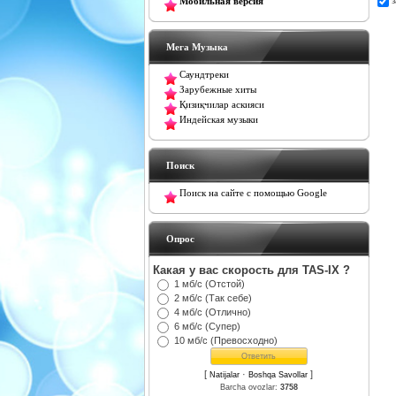
Мобильная версия
Мега Музыка
Саундтреки
Зарубежные хиты
Қизиқчилар аскияси
Индейская музыки
Поиск
Поиск на сайте с помощью Google
Oпрос
Какая у вас скорость для TAS-IX ?
1 мб/с (Отстой)
2 мб/с (Так себе)
4 мб/с (Отлично)
6 мб/с (Супер)
10 мб/с (Превосходно)
[
·
]
Natijalar
Boshqa Savollar
Barcha ovozlar:
3758