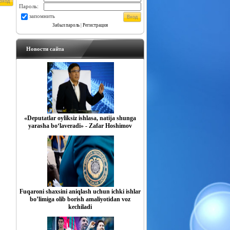
Пароль:
запомнить
Забыл пароль
|
Регистрация
Новости сайта
«Deputatlar oyliksiz ishlasa, natija shunga
yarasha bo‘laveradi» - Zafar Hoshimov
Fuqaroni shaxsini aniqlash uchun ichki ishlar
boʼlimiga olib borish amaliyotidan voz
kechiladi