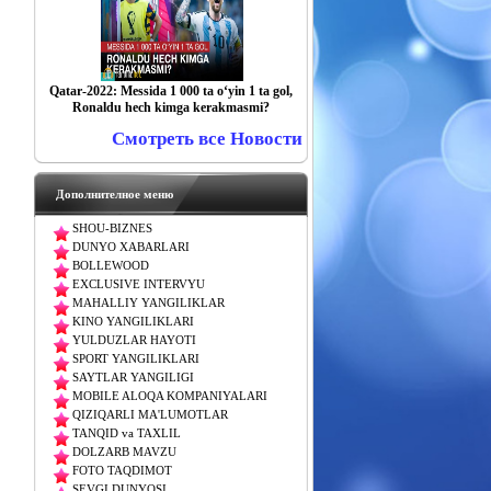
Qatar-2022: Messida 1 000 ta o‘yin 1 ta gol,
Ronaldu hech kimga kerakmasmi?
Смотреть все Новости
Дополнителное меню
SHOU-BIZNES
DUNYO XABARLARI
BOLLEWOOD
EXCLUSIVE INTERVYU
MAHALLIY YANGILIKLAR
KINO YANGILIKLARI
YULDUZLAR HAYOTI
SPORT YANGILIKLARI
SAYTLAR YANGILIGI
MOBILE ALOQA KOMPANIYALARI
QIZIQARLI MA'LUMOTLAR
TANQID va TAXLIL
DOLZARB MAVZU
FOTO TAQDIMOT
SEVGI DUNYOSI