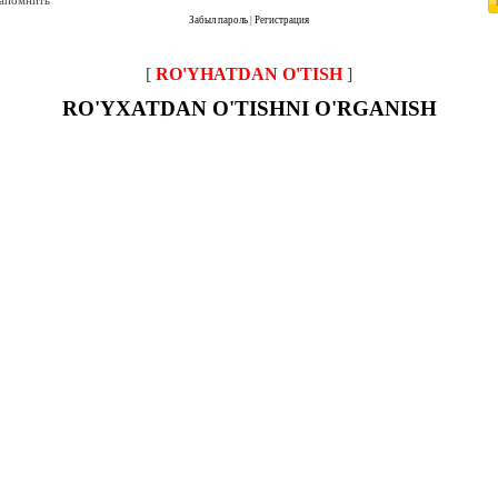
запомнить
Забыл пароль
|
Регистрация
[
RO'YHATDAN O'TISH
]
RO'YXATDAN O'TISHNI O'RGANISH