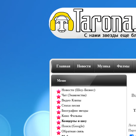
Главная
Новости
Музика
Филмы
Меню
Новости (Шоу-Бизнес)
Bu
Чат (Знакомства)
Видео Клипы
Стихи песня
T
Биографии звезды
Кино Фильмы
Концерты и шоу
Логи
Поиск (Google)
Паро
Обратная связь