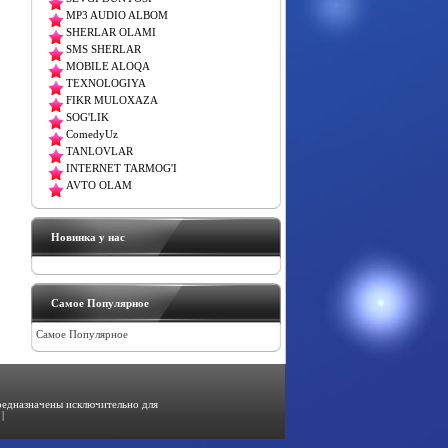
MP3 AUDIO ALBOM
SHERLAR OLAMI
SMS SHERLAR
MOBILE ALOQA
TEXNOLOGIYA
FIKR MULOXAZA
SOG'LIK
ComedyUz
TANLOVLAR
INTERNET TARMOG'I
AVTO OLAM
Новинка у нас
Самое Популярное
Самое Популярное
предназначены исключительно для
|