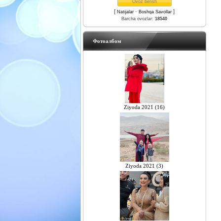
[
·
]
Natijalar
Boshqa Savollar
Barcha ovozlar:
18540
Фотоалбом
Ziyoda 2021 (16)
Ziyoda 2021 (3)