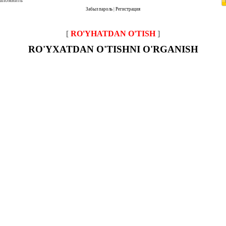
запомнить
Забыл пароль
|
Регистрация
[
RO'YHATDAN O'TISH
]
RO'YXATDAN O'TISHNI O'RGANISH