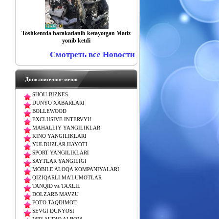
Toshkentda harakatlanib ketayotgan Matiz
yonib ketdi
Смотреть все Новости
Дополнителное меню
SHOU-BIZNES
DUNYO XABARLARI
BOLLEWOOD
EXCLUSIVE INTERVYU
MAHALLIY YANGILIKLAR
KINO YANGILIKLARI
YULDUZLAR HAYOTI
SPORT YANGILIKLARI
SAYTLAR YANGILIGI
MOBILE ALOQA KOMPANIYALARI
QIZIQARLI MA'LUMOTLAR
TANQID va TAXLIL
DOLZARB MAVZU
FOTO TAQDIMOT
SEVGI DUNYOSI