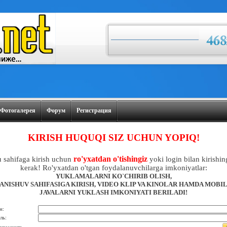
Фотогалерея
Форум
Регистрация
KIRISH HUQUQI SIZ UCHUN YOPIQ!
ro'yxatdan o'tishingiz
 sahifaga kirish uchun
yoki login bilan kirishin
kerak! Ro'yxatdan o'tgan foydalanuvchilarga imkoniyatlar:
YUKLAMALARNI KO`CHIRIB OLISH,
ANISHUV SAHIFASIGA KIRISH, VIDEO KLIP VA KINOLAR HAMDA MOBI
JAVALARNI YUKLASH IMKONIYATI BERILADI!
н:
ль: