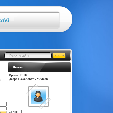
Профил
Время: 07:08
giz
Добро Пожаловать, Mexmon
LE
Логин: