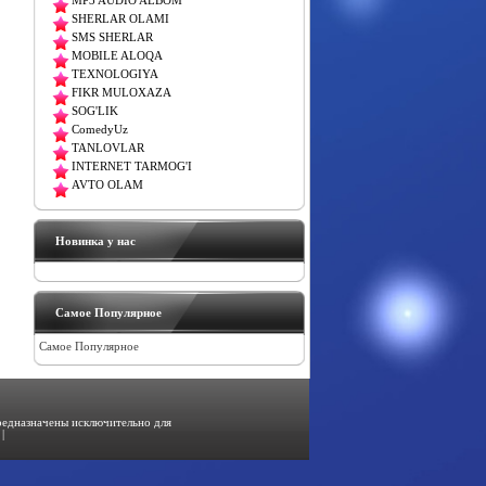
MP3 AUDIO ALBOM
SHERLAR OLAMI
SMS SHERLAR
MOBILE ALOQA
TEXNOLOGIYA
FIKR MULOXAZA
SOG'LIK
ComedyUz
TANLOVLAR
INTERNET TARMOG'I
AVTO OLAM
Новинка у нас
Самое Популярное
Самое Популярное
предназначены исключительно для
|