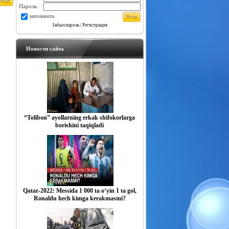
Пароль:
запомнить
Забыл пароль
|
Регистрация
Новости сайта
“Tolibon” ayollarning erkak shifokorlarga
borishini taqiqladi
Qatar-2022: Messida 1 000 ta o‘yin 1 ta gol,
Ronaldu hech kimga kerakmasmi?