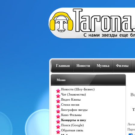
Главная
Новости
Музика
Филмы
Меню
Новости (Шоу-Бизнес)
Bu
Чат (Знакомства)
Видео Клипы
Стихи песня
T
Биографии звезды
Кино Фильмы
Концерты и шоу
Логи
Поиск (Google)
Паро
Обратная связь