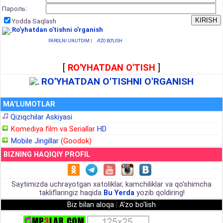
Пароль:
Yodda Saqlash
Ro'yhatdan o'tishni o'rganish
PAROLNI UNUTDIM
|
A'ZO BO'LISH
[
RO'YHATDAN O'TISH
]
RO'YHATDAN O'TISHNI O'RGANISH
MA'LUMOTLAR
Qiziqchilar Askiyasi
Komediya film va Seriallar
HD
Mobile Jingillar
(Goodok)
BIZNING HAQIQIY PROFIL
Saytimizda uchrayotgan xatoliklar, kamchiliklar va qo'shimcha
takliflaringiz haqida
Bu Yerda
yozib qoldiring!
Biz bilan aloqa
|
A'zo bo'lish