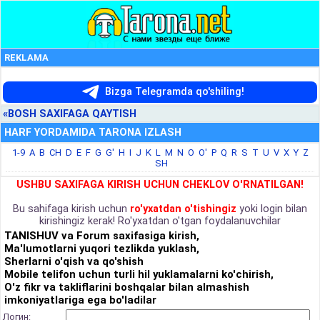
REKLAMA
Bizga Telegramda qo'shiling!
«BOSH SAXIFAGA QAYTISH
HARF YORDAMIDA TARONA IZLASH
1-9
A
B
CH
D
E
F
G
G'
H
I
J
K
L
M
N
O
O'
P
Q
R
S
T
U
V
X
Y
Z
SH
USHBU SAXIFAGA KIRISH UCHUN CHEKLOV O'RNATILGAN!
Bu sahifaga kirish uchun
ro'yxatdan o'tishingiz
yoki login bilan
kirishingiz kerak! Ro'yxatdan o'tgan foydalanuvchilar
TANISHUV va Forum saxifasiga kirish,
Ma'lumotlarni yuqori tezlikda yuklash,
Sherlarni o'qish va qo'shish
Mobile telifon uchun turli hil yuklamalarni ko'chirish,
O'z fikr va takliflarini boshqalar bilan almashish
imkoniyatlariga ega bo'ladilar
Логин: