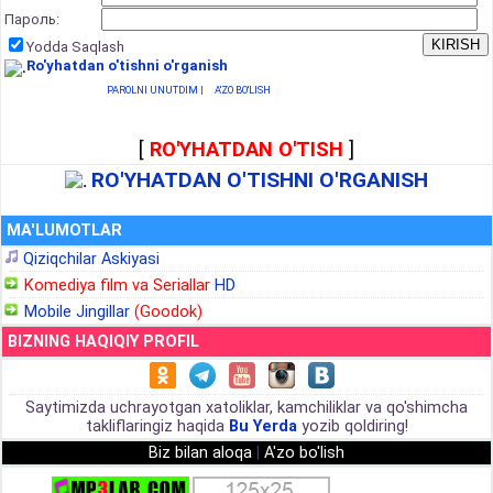
Пароль:
Yodda Saqlash
Ro'yhatdan o'tishni o'rganish
PAROLNI UNUTDIM
|
A'ZO BO'LISH
[
RO'YHATDAN O'TISH
]
RO'YHATDAN O'TISHNI O'RGANISH
MA'LUMOTLAR
Qiziqchilar Askiyasi
Komediya film va Seriallar
HD
Mobile Jingillar
(Goodok)
BIZNING HAQIQIY PROFIL
Saytimizda uchrayotgan xatoliklar, kamchiliklar va qo'shimcha
takliflaringiz haqida
Bu Yerda
yozib qoldiring!
Biz bilan aloqa
|
A'zo bo'lish