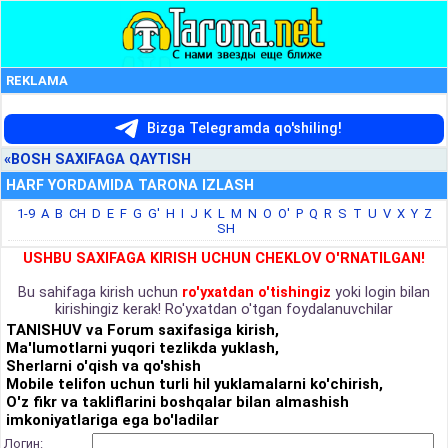
REKLAMA
Bizga Telegramda qo'shiling!
«BOSH SAXIFAGA QAYTISH
HARF YORDAMIDA TARONA IZLASH
1-9
A
B
CH
D
E
F
G
G'
H
I
J
K
L
M
N
O
O'
P
Q
R
S
T
U
V
X
Y
Z
SH
USHBU SAXIFAGA KIRISH UCHUN CHEKLOV O'RNATILGAN!
Bu sahifaga kirish uchun
ro'yxatdan o'tishingiz
yoki login bilan
kirishingiz kerak! Ro'yxatdan o'tgan foydalanuvchilar
TANISHUV va Forum saxifasiga kirish,
Ma'lumotlarni yuqori tezlikda yuklash,
Sherlarni o'qish va qo'shish
Mobile telifon uchun turli hil yuklamalarni ko'chirish,
O'z fikr va takliflarini boshqalar bilan almashish
imkoniyatlariga ega bo'ladilar
Логин: