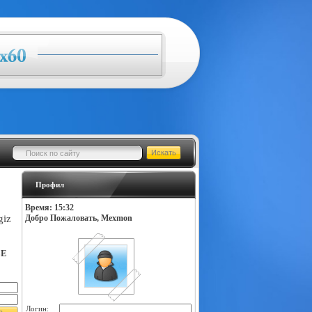
Профил
Время: 15:32
giz
Добро Пожаловать, Mexmon
LE
Логин: