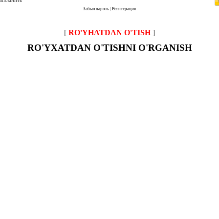
запомнить
Забыл пароль
|
Регистрация
[
RO'YHATDAN O'TISH
]
RO'YXATDAN O'TISHNI O'RGANISH