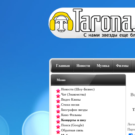
Главная
Новости
Музика
Филмы
Меню
Новости (Шоу-Бизнес)
Bu
Чат (Знакомства)
Видео Клипы
Стихи песня
T
Биографии звезды
Кино Фильмы
Концерты и шоу
Логи
Поиск (Google)
Паро
Обратная связь