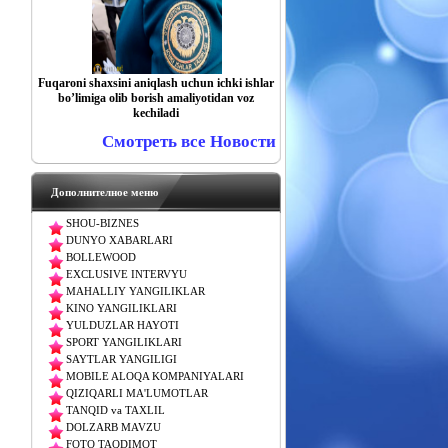
Fuqaroni shaxsini aniqlash uchun ichki ishlar
boʼlimiga olib borish amaliyotidan voz
kechiladi
Смотреть все Новости
Дополнителное меню
SHOU-BIZNES
DUNYO XABARLARI
BOLLEWOOD
EXCLUSIVE INTERVYU
MAHALLIY YANGILIKLAR
KINO YANGILIKLARI
YULDUZLAR HAYOTI
SPORT YANGILIKLARI
SAYTLAR YANGILIGI
MOBILE ALOQA KOMPANIYALARI
QIZIQARLI MA'LUMOTLAR
TANQID va TAXLIL
DOLZARB MAVZU
FOTO TAQDIMOT