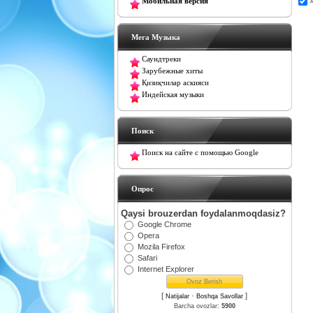
Мобильная версия
Мега Музыка
Саундтреки
Зарубежные хиты
Қизиқчилар аскияси
Индейская музыки
Поиск
Поиск на сайте с помощью Google
Oпрос
Qaysi brouzerdan foydalanmoqdasiz?
Google Chrome
Opera
Mozila Firefox
Safari
Internet Explorer
[
·
]
Natijalar
Boshqa Savollar
Barcha ovozlar:
5900