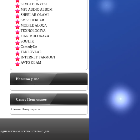
SEVGI DUNYOSI
MP3 AUDIO ALBOM
SHERLAR OLAMI
SMS SHERLAR
MOBILE ALOQA
TEXNOLOGIYA
FIKR MULOXAZA
SOG'LIK
ComedyUz
TANLOVLAR
INTERNET TARMOG'I
AVTO OLAM
Новинка у нас
Самое Популярное
Самое Популярное
предназначены исключительно для
|