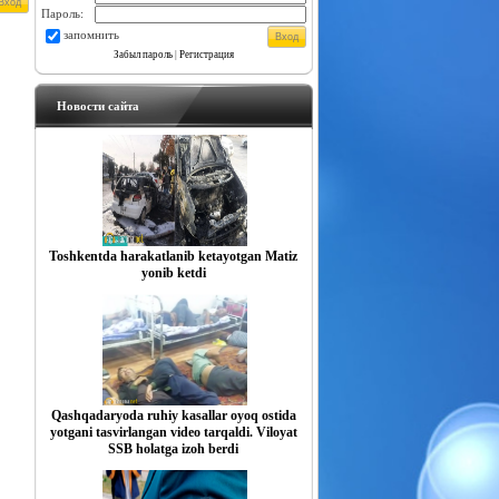
Пароль:
запомнить
Забыл пароль
|
Регистрация
Новости сайта
Toshkentda harakatlanib ketayotgan Matiz
yonib ketdi
Qashqadaryoda ruhiy kasallar oyoq ostida
yotgani tasvirlangan video tarqaldi. Viloyat
SSB holatga izoh berdi