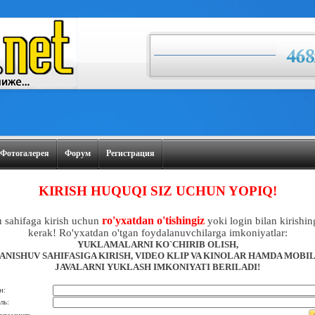
Фотогалерея
Форум
Регистрация
KIRISH HUQUQI SIZ UCHUN YOPIQ!
ro'yxatdan o'tishingiz
 sahifaga kirish uchun
yoki login bilan kirishin
kerak! Ro'yxatdan o'tgan foydalanuvchilarga imkoniyatlar:
YUKLAMALARNI KO`CHIRIB OLISH,
ANISHUV SAHIFASIGA KIRISH, VIDEO KLIP VA KINOLAR HAMDA MOBI
JAVALARNI YUKLASH IMKONIYATI BERILADI!
н:
ль: