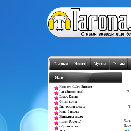
Главная
Новости
Музика
Филмы
Меню
Новости (Шоу-Бизнес)
Bu
Чат (Знакомства)
Видео Клипы
Стихи песня
T
Биографии звезды
Кино Фильмы
Концерты и шоу
Логи
Поиск (Google)
Паро
Обратная связь