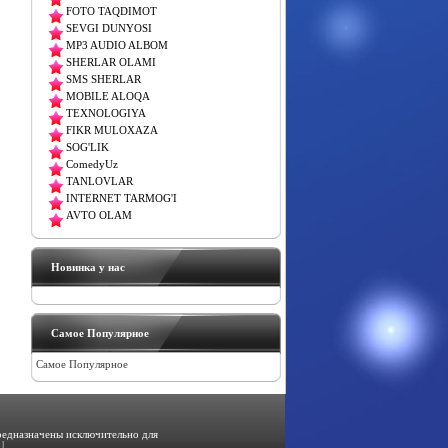
FOTO TAQDIMOT
SEVGI DUNYOSI
MP3 AUDIO ALBOM
SHERLAR OLAMI
SMS SHERLAR
MOBILE ALOQA
TEXNOLOGIYA
FIKR MULOXAZA
SOG'LIK
ComedyUz
TANLOVLAR
INTERNET TARMOG'I
AVTO OLAM
Новинка у нас
Самое Популярное
Самое Популярное
предназначены исключительно для
|