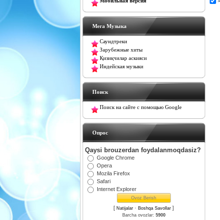
Мобильная версия
Мега Музыка
Саундтреки
Зарубежные хиты
Қизиқчилар аскияси
Индейская музыки
Поиск
Поиск на сайте с помощью Google
Oпрос
Qaysi brouzerdan foydalanmoqdasiz?
Google Chrome
Opera
Mozila Firefox
Safari
Internet Explorer
[
·
]
Natijalar
Boshqa Savollar
Barcha ovozlar:
5900