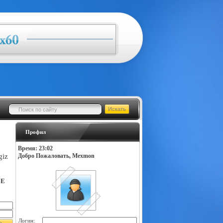
Профил
Время: 23:02
giz
Добро Пожаловать, Mexmon
LE
Логин: