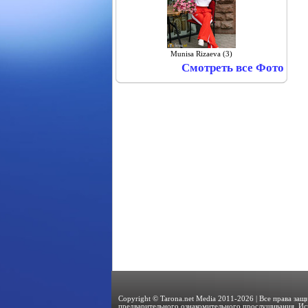
Munisa Rizaeva (3)
Смотреть все Фото
Copyright © Tarona.net Media 2011-2026 | Все права за
предварительного ознакомительного прослушивания. Ис