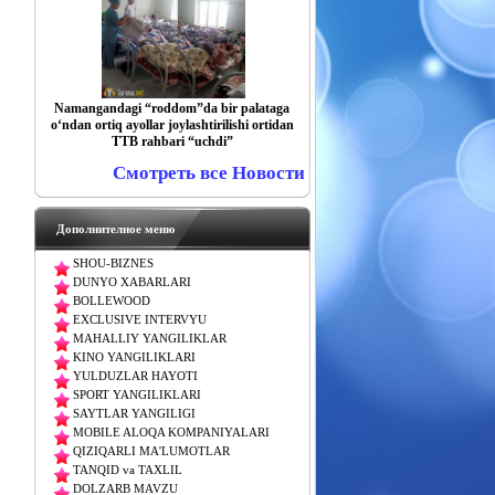
Namangandagi “roddom”da bir palataga
o‘ndan ortiq ayollar joylashtirilishi ortidan
TTB rahbari “uchdi”
Смотреть все Новости
Дополнителное меню
SHOU-BIZNES
DUNYO XABARLARI
BOLLEWOOD
EXCLUSIVE INTERVYU
MAHALLIY YANGILIKLAR
KINO YANGILIKLARI
YULDUZLAR HAYOTI
SPORT YANGILIKLARI
SAYTLAR YANGILIGI
MOBILE ALOQA KOMPANIYALARI
QIZIQARLI MA'LUMOTLAR
TANQID va TAXLIL
DOLZARB MAVZU