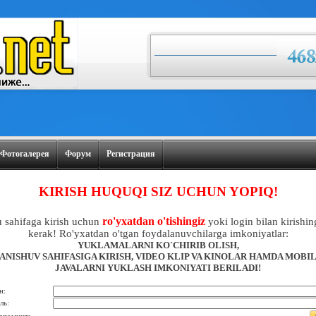
Фотогалерея
Форум
Регистрация
KIRISH HUQUQI SIZ UCHUN YOPIQ!
ro'yxatdan o'tishingiz
 sahifaga kirish uchun
yoki login bilan kirishin
kerak! Ro'yxatdan o'tgan foydalanuvchilarga imkoniyatlar:
YUKLAMALARNI KO`CHIRIB OLISH,
ANISHUV SAHIFASIGA KIRISH, VIDEO KLIP VA KINOLAR HAMDA MOBI
JAVALARNI YUKLASH IMKONIYATI BERILADI!
н:
ль: