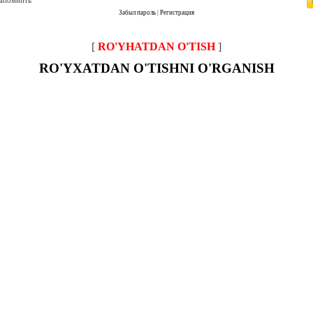
запомнить
Забыл пароль
|
Регистрация
[
RO'YHATDAN O'TISH
]
RO'YXATDAN O'TISHNI O'RGANISH