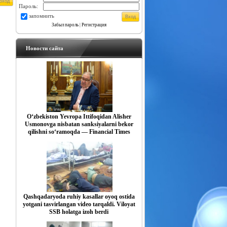
Пароль:
запомнить
Забыл пароль
|
Регистрация
Новости сайта
O‘zbekiston Yevropa Ittifoqidan Alisher
Usmonovga nisbatan sanksiyalarni bekor
qilishni so‘ramoqda — Financial Times
Qashqadaryoda ruhiy kasallar oyoq ostida
yotgani tasvirlangan video tarqaldi. Viloyat
SSB holatga izoh berdi