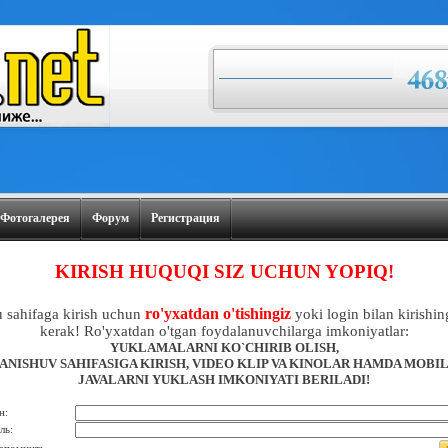
Фотогалерея
Форум
Регистрация
KIRISH HUQUQI SIZ UCHUN YOPIQ!
ro'yxatdan o'tishingiz
 sahifaga kirish uchun
yoki login bilan kirishin
kerak! Ro'yxatdan o'tgan foydalanuvchilarga imkoniyatlar:
YUKLAMALARNI KO`CHIRIB OLISH,
ANISHUV SAHIFASIGA KIRISH, VIDEO KLIP VA KINOLAR HAMDA MOBI
JAVALARNI YUKLASH IMKONIYATI BERILADI!
н:
ль: