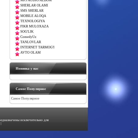
MP3 AUDIO ALBOM
SHERLAR OLAMI
SMS SHERLAR
MOBILE ALOQA
TEXNOLOGIYA
FIKR MULOXAZA
SOG'LIK
ComedyUz
TANLOVLAR
INTERNET TARMOG'I
AVTO OLAM
Новинка у нас
Самое Популярное
Самое Популярное
предназначены исключительно для
|