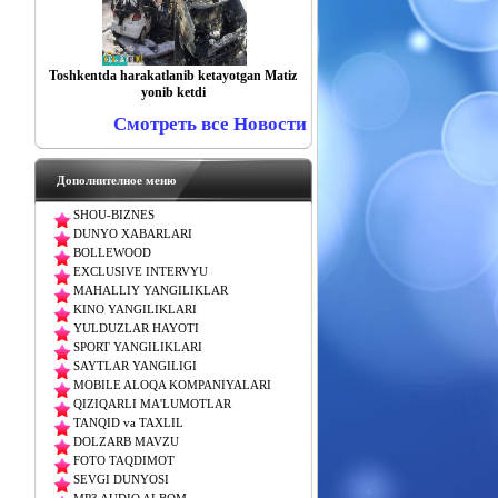
Toshkentda harakatlanib ketayotgan Matiz
yonib ketdi
Смотреть все Новости
Дополнителное меню
SHOU-BIZNES
DUNYO XABARLARI
BOLLEWOOD
EXCLUSIVE INTERVYU
MAHALLIY YANGILIKLAR
KINO YANGILIKLARI
YULDUZLAR HAYOTI
SPORT YANGILIKLARI
SAYTLAR YANGILIGI
MOBILE ALOQA KOMPANIYALARI
QIZIQARLI MA'LUMOTLAR
TANQID va TAXLIL
DOLZARB MAVZU
FOTO TAQDIMOT
SEVGI DUNYOSI