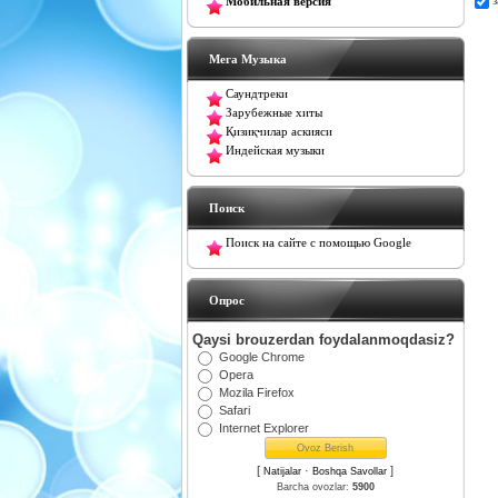
Мобильная версия
Мега Музыка
Саундтреки
Зарубежные хиты
Қизиқчилар аскияси
Индейская музыки
Поиск
Поиск на сайте с помощью Google
Oпрос
Qaysi brouzerdan foydalanmoqdasiz?
Google Chrome
Opera
Mozila Firefox
Safari
Internet Explorer
[
·
]
Natijalar
Boshqa Savollar
Barcha ovozlar:
5900