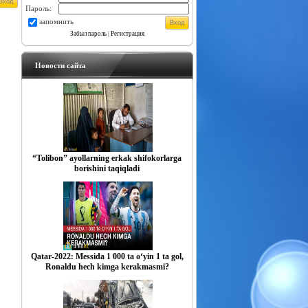
Пароль:
запомнить
Забыл пароль
|
Регистрация
Новости сайта
“Tolibon” ayollarning erkak shifokorlarga
borishini taqiqladi
Qatar-2022: Messida 1 000 ta o‘yin 1 ta gol,
Ronaldu hech kimga kerakmasmi?