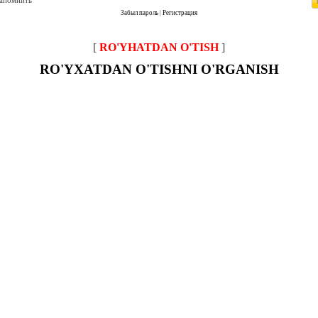
запомнить
Забыл пароль
|
Регистрация
[
RO'YHATDAN O'TISH
]
RO'YXATDAN O'TISHNI O'RGANISH