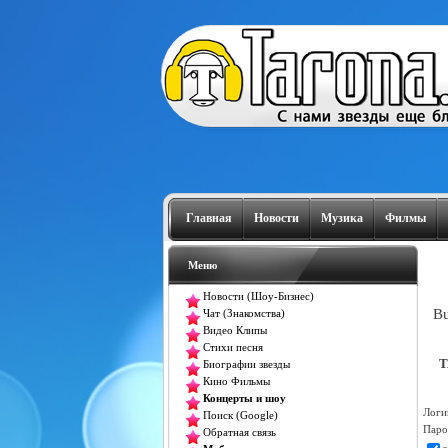
Главная
Новости
Музика
Филмы
Меню
Новости (Шоу-Бизнес)
Bu
Чат (Знакомства)
Видео Клипы
Стихи песня
T
Биографии звезды
Кино Фильмы
Концерты и шоу
Логи
Поиск (Google)
Паро
Обратная связь