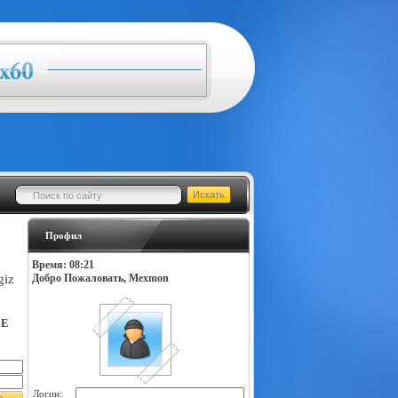
Профил
Время: 08:21
giz
Добро Пожаловать, Mexmon
LE
Логин: