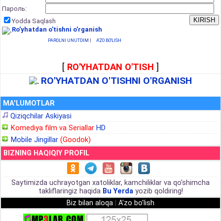
Пароль:
Yodda Saqlash
Ro'yhatdan o'tishni o'rganish
PAROLNI UNUTDIM
|
A'ZO BO'LISH
[
RO'YHATDAN O'TISH
]
RO'YHATDAN O'TISHNI O'RGANISH
MA'LUMOTLAR
Qiziqchilar Askiyasi
Komediya film va Seriallar
HD
Mobile Jingillar
(Goodok)
BIZNING HAQIQIY PROFIL
Saytimizda uchrayotgan xatoliklar, kamchiliklar va qo'shimcha
takliflaringiz haqida
Bu Yerda
yozib qoldiring!
Biz bilan aloqa
|
A'zo bo'lish