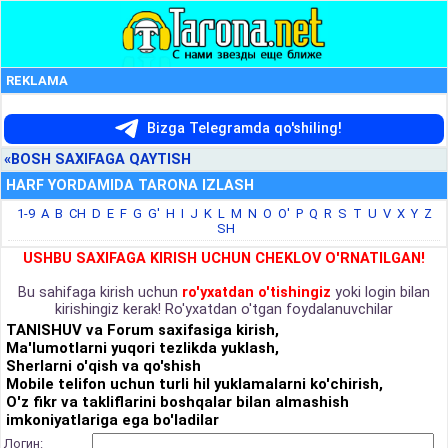
REKLAMA
Bizga Telegramda qo'shiling!
«BOSH SAXIFAGA QAYTISH
HARF YORDAMIDA TARONA IZLASH
1-9
A
B
CH
D
E
F
G
G'
H
I
J
K
L
M
N
O
O'
P
Q
R
S
T
U
V
X
Y
Z
SH
USHBU SAXIFAGA KIRISH UCHUN CHEKLOV O'RNATILGAN!
Bu sahifaga kirish uchun
ro'yxatdan o'tishingiz
yoki login bilan
kirishingiz kerak! Ro'yxatdan o'tgan foydalanuvchilar
TANISHUV va Forum saxifasiga kirish,
Ma'lumotlarni yuqori tezlikda yuklash,
Sherlarni o'qish va qo'shish
Mobile telifon uchun turli hil yuklamalarni ko'chirish,
O'z fikr va takliflarini boshqalar bilan almashish
imkoniyatlariga ega bo'ladilar
Логин: