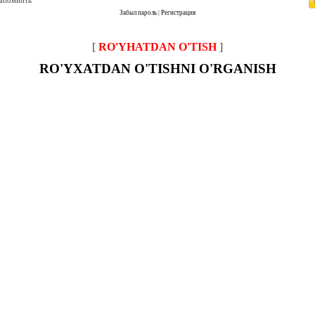
запомнить
Забыл пароль
|
Регистрация
[
RO'YHATDAN O'TISH
]
RO'YXATDAN O'TISHNI O'RGANISH