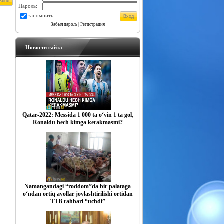
Пароль:
запомнить
Забыл пароль
|
Регистрация
Новости сайта
Qatar-2022: Messida 1 000 ta o‘yin 1 ta gol,
Ronaldu hech kimga kerakmasmi?
Namangandagi “roddom”da bir palataga
o‘ndan ortiq ayollar joylashtirilishi ortidan
TTB rahbari “uchdi”