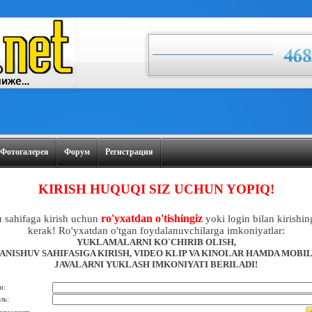
Фотогалерея
Форум
Регистрация
KIRISH HUQUQI SIZ UCHUN YOPIQ!
ro'yxatdan o'tishingiz
 sahifaga kirish uchun
yoki login bilan kirishin
kerak! Ro'yxatdan o'tgan foydalanuvchilarga imkoniyatlar:
YUKLAMALARNI KO`CHIRIB OLISH,
ANISHUV SAHIFASIGA KIRISH, VIDEO KLIP VA KINOLAR HAMDA MOBI
JAVALARNI YUKLASH IMKONIYATI BERILADI!
н:
ль: