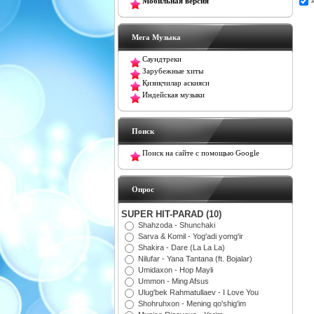
Мобильная версия
Мега Музыка
Саундтреки
Зарубежные хиты
Қизиқчилар аскияси
Индейская музыки
Поиск
Поиск на сайте с помощью Google
Oпрос
SUPER HIT-PARAD (10)
Shahzoda - Shunchaki
Sarva & Komil - Yog'adi yomg'ir
Shakira - Dare (La La La)
Nilufar - Yana Tantana (ft. Bojalar)
Umidaxon - Hop Mayli
Ummon - Ming Afsus
Ulug'bek Rahmatullaev - I Love You
Shohruhxon - Mening qo'shig'im