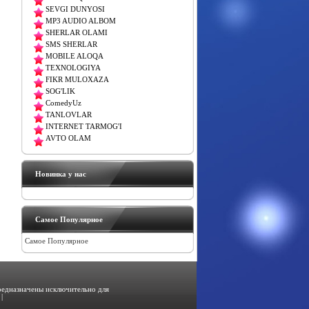
SEVGI DUNYOSI
MP3 AUDIO ALBOM
SHERLAR OLAMI
SMS SHERLAR
MOBILE ALOQA
TEXNOLOGIYA
FIKR MULOXAZA
SOG'LIK
ComedyUz
TANLOVLAR
INTERNET TARMOG'I
AVTO OLAM
Новинка у нас
Самое Популярное
Самое Популярное
предназначены исключительно для
|