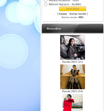
Munisa Rizayeva - Yorim
Bahrom Nazarov - Ayrildim
[
·
]
Natijalar
Boshqa Savollar
Barcha ovozlar:
8881
Фотоалбом
Ziyoda 2021 (11)
Ziyoda 2021 (14)