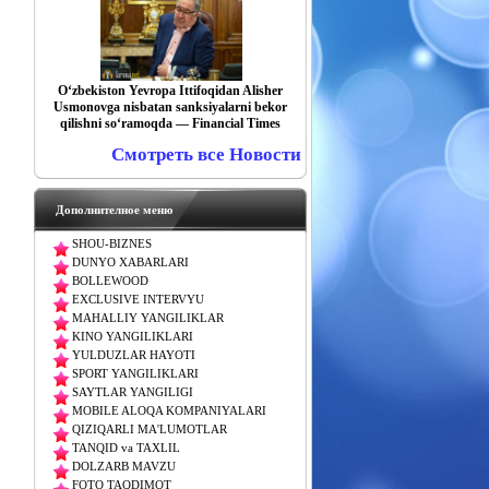
O‘zbekiston Yevropa Ittifoqidan Alisher
Usmonovga nisbatan sanksiyalarni bekor
qilishni so‘ramoqda — Financial Times
Смотреть все Новости
Дополнителное меню
SHOU-BIZNES
DUNYO XABARLARI
BOLLEWOOD
EXCLUSIVE INTERVYU
MAHALLIY YANGILIKLAR
KINO YANGILIKLARI
YULDUZLAR HAYOTI
SPORT YANGILIKLARI
SAYTLAR YANGILIGI
MOBILE ALOQA KOMPANIYALARI
QIZIQARLI MA'LUMOTLAR
TANQID va TAXLIL
DOLZARB MAVZU
FOTO TAQDIMOT