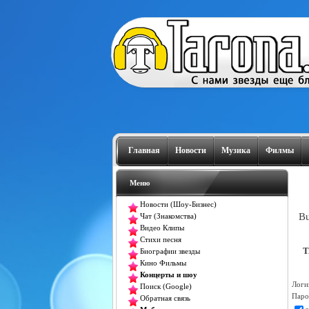
Главная
Новости
Музика
Филмы
Меню
Новости (Шоу-Бизнес)
Bu
Чат (Знакомства)
Видео Клипы
Стихи песня
T
Биографии звезды
Кино Фильмы
Концерты и шоу
Логи
Поиск (Google)
Паро
Обратная связь