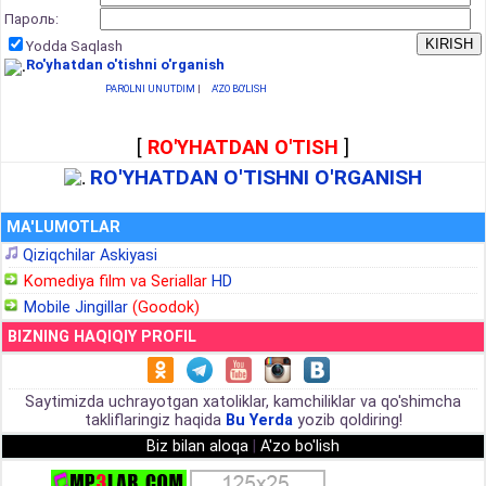
Пароль:
Yodda Saqlash
Ro'yhatdan o'tishni o'rganish
PAROLNI UNUTDIM
|
A'ZO BO'LISH
[
RO'YHATDAN O'TISH
]
RO'YHATDAN O'TISHNI O'RGANISH
MA'LUMOTLAR
Qiziqchilar Askiyasi
Komediya film va Seriallar
HD
Mobile Jingillar
(Goodok)
BIZNING HAQIQIY PROFIL
Saytimizda uchrayotgan xatoliklar, kamchiliklar va qo'shimcha
takliflaringiz haqida
Bu Yerda
yozib qoldiring!
Biz bilan aloqa
|
A'zo bo'lish