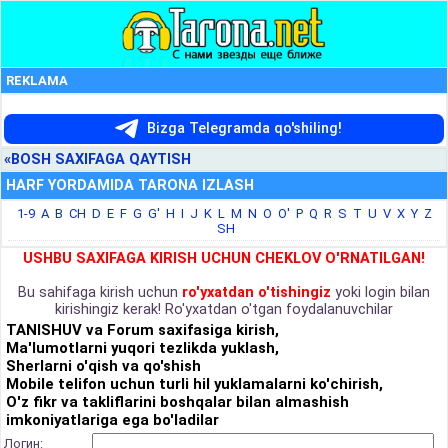
REKLAMA
Bizga Telegramda qo'shiling!
«BOSH SAXIFAGA QAYTISH
HARF YORDAMIDA TARONA IZLASH
1-9
A
B
CH
D
E
F
G
G'
H
I
J
K
L
M
N
O
O'
P
Q
R
S
T
U
V
X
Y
Z
SH
USHBU SAXIFAGA KIRISH UCHUN CHEKLOV O'RNATILGAN!
Bu sahifaga kirish uchun
ro'yxatdan o'tishingiz
yoki login bilan
kirishingiz kerak! Ro'yxatdan o'tgan foydalanuvchilar
TANISHUV va Forum saxifasiga kirish,
Ma'lumotlarni yuqori tezlikda yuklash,
Sherlarni o'qish va qo'shish
Mobile telifon uchun turli hil yuklamalarni ko'chirish,
O'z fikr va takliflarini boshqalar bilan almashish
imkoniyatlariga ega bo'ladilar
Логин: