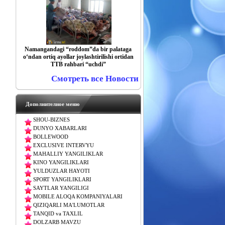
Namangandagi “roddom”da bir palataga
o‘ndan ortiq ayollar joylashtirilishi ortidan
TTB rahbari “uchdi”
Смотреть все Новости
Дополнителное меню
SHOU-BIZNES
DUNYO XABARLARI
BOLLEWOOD
EXCLUSIVE INTERVYU
MAHALLIY YANGILIKLAR
KINO YANGILIKLARI
YULDUZLAR HAYOTI
SPORT YANGILIKLARI
SAYTLAR YANGILIGI
MOBILE ALOQA KOMPANIYALARI
QIZIQARLI MA'LUMOTLAR
TANQID va TAXLIL
DOLZARB MAVZU