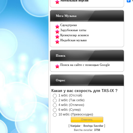
Мобильная версия
Мега Музыка
Саундтреки
Зарубежные хиты
Қизиқчилар аскияси
Индейская музыки
Поиск
Поиск на сайте с помощью Google
Oпрос
Какая у вас скорость для TAS-IX ?
1 мб/с (Отстой)
2 мб/с (Так себе)
4 мб/с (Отлично)
6 мб/с (Супер)
10 мб/с (Превосходно)
[
·
]
Natijalar
Boshqa Savollar
Barcha ovozlar:
3758