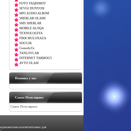
FOTO TAQDIMOT
SEVGI DUNYOSI
MP3 AUDIO ALBOM
SHERLAR OLAMI
SMS SHERLAR
MOBILE ALOQA
TEXNOLOGIYA
FIKR MULOXAZA
SOG'LIK
ComedyUz
TANLOVLAR
INTERNET TARMOG'I
AVTO OLAM
Новинка у нас
Самое Популярное
Самое Популярное
предназначены исключительно для
|