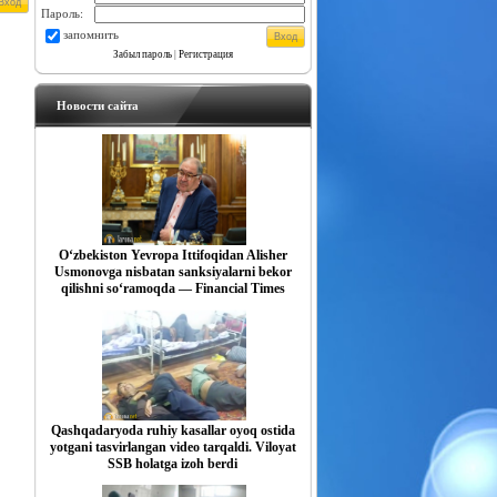
Пароль:
запомнить
Забыл пароль
|
Регистрация
Новости сайта
O‘zbekiston Yevropa Ittifoqidan Alisher
Usmonovga nisbatan sanksiyalarni bekor
qilishni so‘ramoqda — Financial Times
Qashqadaryoda ruhiy kasallar oyoq ostida
yotgani tasvirlangan video tarqaldi. Viloyat
SSB holatga izoh berdi