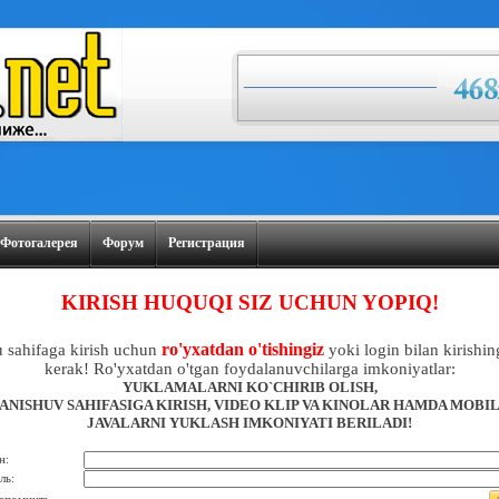
Фотогалерея
Форум
Регистрация
KIRISH HUQUQI SIZ UCHUN YOPIQ!
ro'yxatdan o'tishingiz
 sahifaga kirish uchun
yoki login bilan kirishin
kerak! Ro'yxatdan o'tgan foydalanuvchilarga imkoniyatlar:
YUKLAMALARNI KO`CHIRIB OLISH,
ANISHUV SAHIFASIGA KIRISH, VIDEO KLIP VA KINOLAR HAMDA MOBI
JAVALARNI YUKLASH IMKONIYATI BERILADI!
н:
ль: