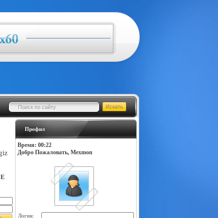
Профил
Время: 00:22
giz
Добро Пожаловать, Mexmon
LE
Логин: