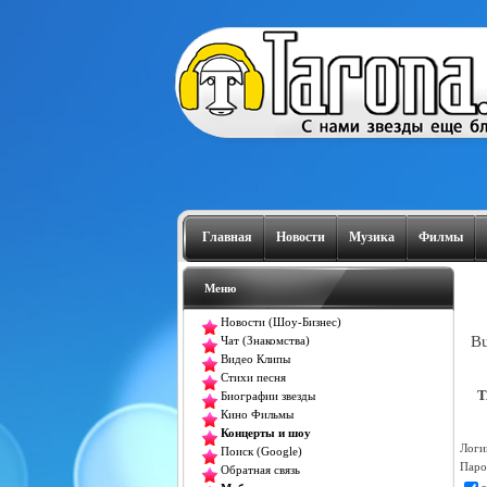
Главная
Новости
Музика
Филмы
Меню
Новости (Шоу-Бизнес)
Bu
Чат (Знакомства)
Видео Клипы
Стихи песня
T
Биографии звезды
Кино Фильмы
Концерты и шоу
Логи
Поиск (Google)
Паро
Обратная связь