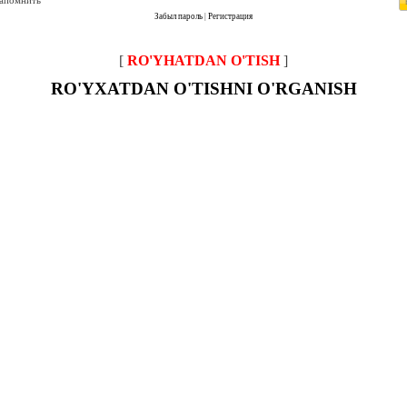
запомнить
Забыл пароль
|
Регистрация
[
RO'YHATDAN O'TISH
]
RO'YXATDAN O'TISHNI O'RGANISH