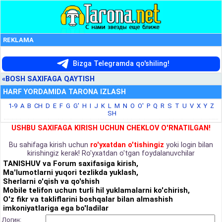
REKLAMA
Bizga Telegramda qo'shiling!
«BOSH SAXIFAGA QAYTISH
HARF YORDAMIDA TARONA IZLASH
1-9
A
B
CH
D
E
F
G
G'
H
I
J
K
L
M
N
O
O'
P
Q
R
S
T
U
V
X
Y
Z
SH
USHBU SAXIFAGA KIRISH UCHUN CHEKLOV O'RNATILGAN!
Bu sahifaga kirish uchun
ro'yxatdan o'tishingiz
yoki login bilan
kirishingiz kerak! Ro'yxatdan o'tgan foydalanuvchilar
TANISHUV va Forum saxifasiga kirish,
Ma'lumotlarni yuqori tezlikda yuklash,
Sherlarni o'qish va qo'shish
Mobile telifon uchun turli hil yuklamalarni ko'chirish,
O'z fikr va takliflarini boshqalar bilan almashish
imkoniyatlariga ega bo'ladilar
Логин: