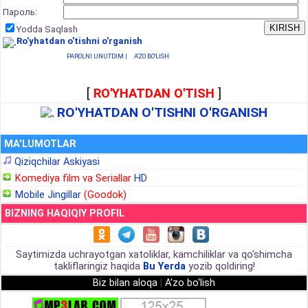
Пароль:
Yodda Saqlash
Ro'yhatdan o'tishni o'rganish
PAROLNI UNUTDIM
|
A'ZO BO'LISH
[
RO'YHATDAN O'TISH
]
RO'YHATDAN O'TISHNI O'RGANISH
MA'LUMOTLAR
Qiziqchilar Askiyasi
Komediya film va Seriallar
HD
Mobile Jingillar
(Goodok)
BIZNING HAQIQIY PROFIL
Saytimizda uchrayotgan xatoliklar, kamchiliklar va qo'shimcha
takliflaringiz haqida
Bu Yerda
yozib qoldiring!
Biz bilan aloqa
|
A'zo bo'lish