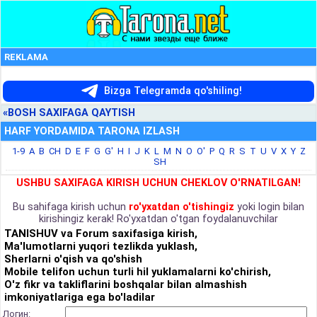
REKLAMA
Bizga Telegramda qo'shiling!
«BOSH SAXIFAGA QAYTISH
HARF YORDAMIDA TARONA IZLASH
1-9
A
B
CH
D
E
F
G
G'
H
I
J
K
L
M
N
O
O'
P
Q
R
S
T
U
V
X
Y
Z
SH
USHBU SAXIFAGA KIRISH UCHUN CHEKLOV O'RNATILGAN!
Bu sahifaga kirish uchun
ro'yxatdan o'tishingiz
yoki login bilan
kirishingiz kerak! Ro'yxatdan o'tgan foydalanuvchilar
TANISHUV va Forum saxifasiga kirish,
Ma'lumotlarni yuqori tezlikda yuklash,
Sherlarni o'qish va qo'shish
Mobile telifon uchun turli hil yuklamalarni ko'chirish,
O'z fikr va takliflarini boshqalar bilan almashish
imkoniyatlariga ega bo'ladilar
Логин: