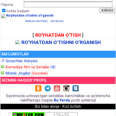
Пароль:
Yodda Saqlash
Ro'yhatdan o'tishni o'rganish
PAROLNI UNUTDIM
|
A'ZO BO'LISH
[
RO'YHATDAN O'TISH
]
RO'YHATDAN O'TISHNI O'RGANISH
MA'LUMOTLAR
Qiziqchilar Askiyasi
Komediya film va Seriallar
HD
Mobile Jingillar
(Goodok)
BIZNING HAQIQIY PROFIL
Saytimizda uchrayotgan xatoliklar, kamchiliklar va qo'shimcha
takliflaringiz haqida
Bu Yerda
yozib qoldiring!
Biz bilan aloqa
|
A'zo bo'lish