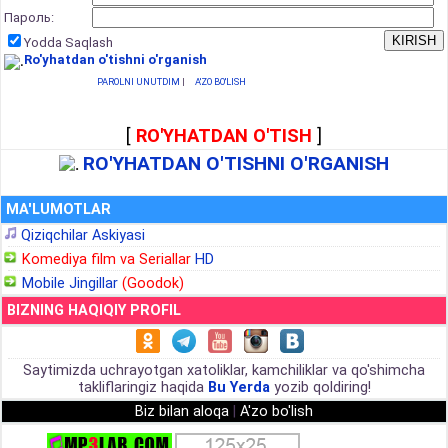
Пароль:
Yodda Saqlash
Ro'yhatdan o'tishni o'rganish
PAROLNI UNUTDIM
|
A'ZO BO'LISH
[
RO'YHATDAN O'TISH
]
RO'YHATDAN O'TISHNI O'RGANISH
MA'LUMOTLAR
Qiziqchilar Askiyasi
Komediya film va Seriallar
HD
Mobile Jingillar
(Goodok)
BIZNING HAQIQIY PROFIL
Saytimizda uchrayotgan xatoliklar, kamchiliklar va qo'shimcha
takliflaringiz haqida
Bu Yerda
yozib qoldiring!
Biz bilan aloqa
|
A'zo bo'lish