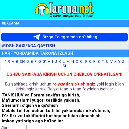
REKLAMA
Bizga Telegramda qo'shiling!
«BOSH SAXIFAGA QAYTISH
HARF YORDAMIDA TARONA IZLASH
1-9
A
B
CH
D
E
F
G
G'
H
I
J
K
L
M
N
O
O'
P
Q
R
S
T
U
V
X
Y
Z
SH
USHBU SAXIFAGA KIRISH UCHUN CHEKLOV O'RNATILGAN!
Bu sahifaga kirish uchun
ro'yxatdan o'tishingiz
yoki login bilan
kirishingiz kerak! Ro'yxatdan o'tgan foydalanuvchilar
TANISHUV va Forum saxifasiga kirish,
Ma'lumotlarni yuqori tezlikda yuklash,
Sherlarni o'qish va qo'shish
Mobile telifon uchun turli hil yuklamalarni ko'chirish,
O'z fikr va takliflarini boshqalar bilan almashish
imkoniyatlariga ega bo'ladilar
Логин: