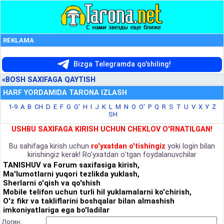
REKLAMA
Bizga Telegramda qo'shiling!
«BOSH SAXIFAGA QAYTISH
HARF YORDAMIDA TARONA IZLASH
1-9
A
B
CH
D
E
F
G
G'
H
I
J
K
L
M
N
O
O'
P
Q
R
S
T
U
V
X
Y
Z
SH
USHBU SAXIFAGA KIRISH UCHUN CHEKLOV O'RNATILGAN!
Bu sahifaga kirish uchun
ro'yxatdan o'tishingiz
yoki login bilan
kirishingiz kerak! Ro'yxatdan o'tgan foydalanuvchilar
TANISHUV va Forum saxifasiga kirish,
Ma'lumotlarni yuqori tezlikda yuklash,
Sherlarni o'qish va qo'shish
Mobile telifon uchun turli hil yuklamalarni ko'chirish,
O'z fikr va takliflarini boshqalar bilan almashish
imkoniyatlariga ega bo'ladilar
Логин: