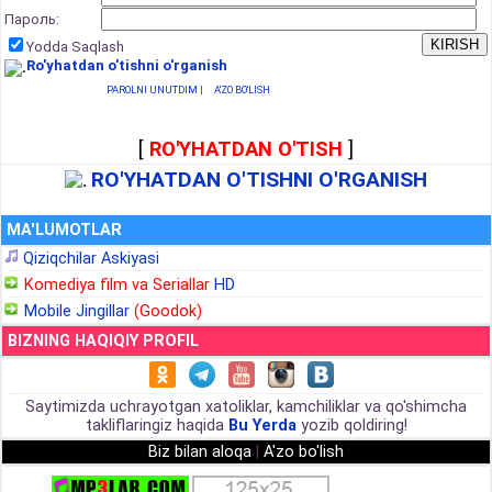
Пароль:
Yodda Saqlash
Ro'yhatdan o'tishni o'rganish
PAROLNI UNUTDIM
|
A'ZO BO'LISH
[
RO'YHATDAN O'TISH
]
RO'YHATDAN O'TISHNI O'RGANISH
MA'LUMOTLAR
Qiziqchilar Askiyasi
Komediya film va Seriallar
HD
Mobile Jingillar
(Goodok)
BIZNING HAQIQIY PROFIL
Saytimizda uchrayotgan xatoliklar, kamchiliklar va qo'shimcha
takliflaringiz haqida
Bu Yerda
yozib qoldiring!
Biz bilan aloqa
|
A'zo bo'lish