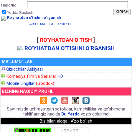
Пароль:
Yodda Saqlash
Ro'yhatdan o'tishni o'rganish
PAROLNI UNUTDIM
|
A'ZO BO'LISH
[
RO'YHATDAN O'TISH
]
RO'YHATDAN O'TISHNI O'RGANISH
MA'LUMOTLAR
Qiziqchilar Askiyasi
Komediya film va Seriallar
HD
Mobile Jingillar
(Goodok)
BIZNING HAQIQIY PROFIL
Saytimizda uchrayotgan xatoliklar, kamchiliklar va qo'shimcha
takliflaringiz haqida
Bu Yerda
yozib qoldiring!
Biz bilan aloqa
|
A'zo bo'lish