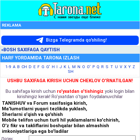
REKLAMA
Bizga Telegramda qo'shiling!
«BOSH SAXIFAGA QAYTISH
HARF YORDAMIDA TARONA IZLASH
1-9
A
B
CH
D
E
F
G
G'
H
I
J
K
L
M
N
O
O'
P
Q
R
S
T
U
V
X
Y
Z
SH
USHBU SAXIFAGA KIRISH UCHUN CHEKLOV O'RNATILGAN!
Bu sahifaga kirish uchun
ro'yxatdan o'tishingiz
yoki login bilan
kirishingiz kerak! Ro'yxatdan o'tgan foydalanuvchilar
TANISHUV va Forum saxifasiga kirish,
Ma'lumotlarni yuqori tezlikda yuklash,
Sherlarni o'qish va qo'shish
Mobile telifon uchun turli hil yuklamalarni ko'chirish,
O'z fikr va takliflarini boshqalar bilan almashish
imkoniyatlariga ega bo'ladilar
Логин: