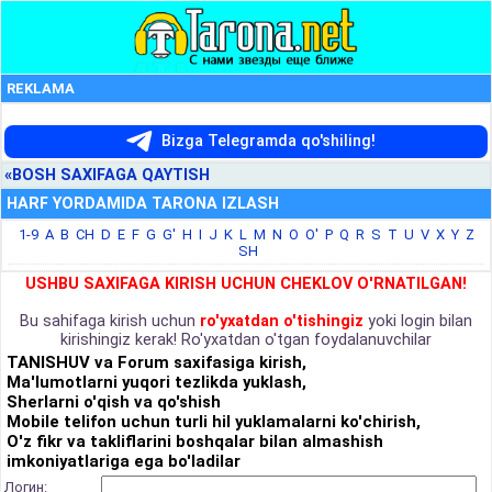
REKLAMA
Bizga Telegramda qo'shiling!
«BOSH SAXIFAGA QAYTISH
HARF YORDAMIDA TARONA IZLASH
1-9
A
B
CH
D
E
F
G
G'
H
I
J
K
L
M
N
O
O'
P
Q
R
S
T
U
V
X
Y
Z
SH
USHBU SAXIFAGA KIRISH UCHUN CHEKLOV O'RNATILGAN!
Bu sahifaga kirish uchun
ro'yxatdan o'tishingiz
yoki login bilan
kirishingiz kerak! Ro'yxatdan o'tgan foydalanuvchilar
TANISHUV va Forum saxifasiga kirish,
Ma'lumotlarni yuqori tezlikda yuklash,
Sherlarni o'qish va qo'shish
Mobile telifon uchun turli hil yuklamalarni ko'chirish,
O'z fikr va takliflarini boshqalar bilan almashish
imkoniyatlariga ega bo'ladilar
Логин: