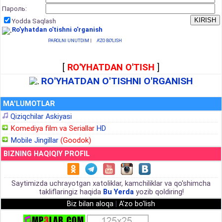
Пароль:
Yodda Saqlash
Ro'yhatdan o'tishni o'rganish
PAROLNI UNUTDIM
|
A'ZO BO'LISH
[
RO'YHATDAN O'TISH
]
RO'YHATDAN O'TISHNI O'RGANISH
MA'LUMOTLAR
Qiziqchilar Askiyasi
Komediya film va Seriallar
HD
Mobile Jingillar
(Goodok)
BIZNING HAQIQIY PROFIL
Saytimizda uchrayotgan xatoliklar, kamchiliklar va qo'shimcha
takliflaringiz haqida
Bu Yerda
yozib qoldiring!
Biz bilan aloqa
|
A'zo bo'lish