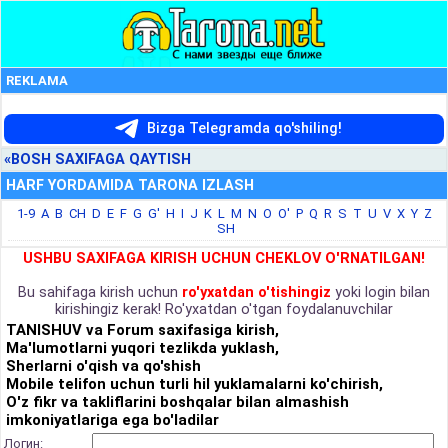
REKLAMA
Bizga Telegramda qo'shiling!
«BOSH SAXIFAGA QAYTISH
HARF YORDAMIDA TARONA IZLASH
1-9
A
B
CH
D
E
F
G
G'
H
I
J
K
L
M
N
O
O'
P
Q
R
S
T
U
V
X
Y
Z
SH
USHBU SAXIFAGA KIRISH UCHUN CHEKLOV O'RNATILGAN!
Bu sahifaga kirish uchun
ro'yxatdan o'tishingiz
yoki login bilan
kirishingiz kerak! Ro'yxatdan o'tgan foydalanuvchilar
TANISHUV va Forum saxifasiga kirish,
Ma'lumotlarni yuqori tezlikda yuklash,
Sherlarni o'qish va qo'shish
Mobile telifon uchun turli hil yuklamalarni ko'chirish,
O'z fikr va takliflarini boshqalar bilan almashish
imkoniyatlariga ega bo'ladilar
Логин: