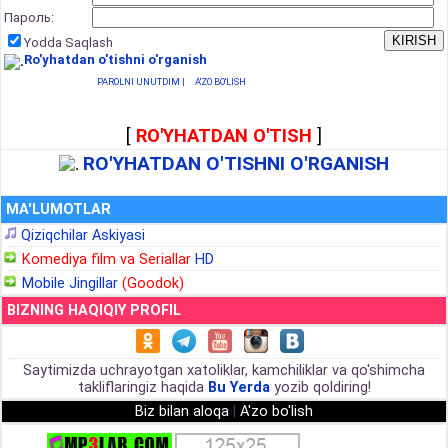
Пароль:
Yodda Saqlash
Ro'yhatdan o'tishni o'rganish
PAROLNI UNUTDIM
|
A'ZO BO'LISH
[
RO'YHATDAN O'TISH
]
RO'YHATDAN O'TISHNI O'RGANISH
MA'LUMOTLAR
Qiziqchilar Askiyasi
Komediya film va Seriallar
HD
Mobile Jingillar
(Goodok)
BIZNING HAQIQIY PROFIL
Saytimizda uchrayotgan xatoliklar, kamchiliklar va qo'shimcha
takliflaringiz haqida
Bu Yerda
yozib qoldiring!
Biz bilan aloqa
|
A'zo bo'lish