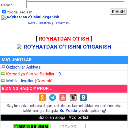
Пароль:
Yodda Saqlash
Ro'yhatdan o'tishni o'rganish
PAROLNI UNUTDIM
|
A'ZO BO'LISH
[
RO'YHATDAN O'TISH
]
RO'YHATDAN O'TISHNI O'RGANISH
MA'LUMOTLAR
Qiziqchilar Askiyasi
Komediya film va Seriallar
HD
Mobile Jingillar
(Goodok)
BIZNING HAQIQIY PROFIL
Saytimizda uchrayotgan xatoliklar, kamchiliklar va qo'shimcha
takliflaringiz haqida
Bu Yerda
yozib qoldiring!
Biz bilan aloqa
|
A'zo bo'lish