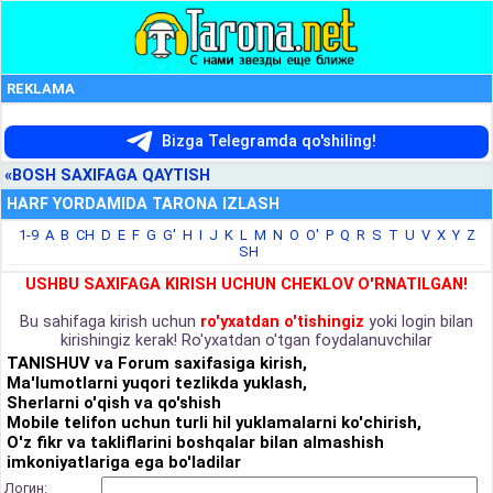
REKLAMA
Bizga Telegramda qo'shiling!
«BOSH SAXIFAGA QAYTISH
HARF YORDAMIDA TARONA IZLASH
1-9
A
B
CH
D
E
F
G
G'
H
I
J
K
L
M
N
O
O'
P
Q
R
S
T
U
V
X
Y
Z
SH
USHBU SAXIFAGA KIRISH UCHUN CHEKLOV O'RNATILGAN!
Bu sahifaga kirish uchun
ro'yxatdan o'tishingiz
yoki login bilan
kirishingiz kerak! Ro'yxatdan o'tgan foydalanuvchilar
TANISHUV va Forum saxifasiga kirish,
Ma'lumotlarni yuqori tezlikda yuklash,
Sherlarni o'qish va qo'shish
Mobile telifon uchun turli hil yuklamalarni ko'chirish,
O'z fikr va takliflarini boshqalar bilan almashish
imkoniyatlariga ega bo'ladilar
Логин: