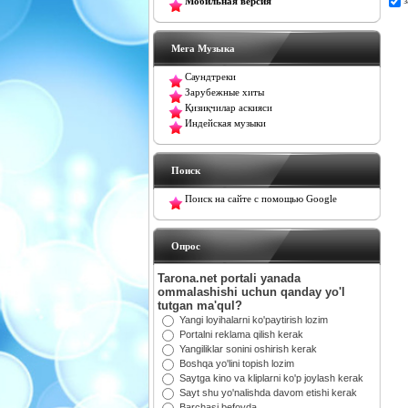
Мобильная версия
Мега Музыка
Саундтреки
Зарубежные хиты
Қизиқчилар аскияси
Индейская музыки
Поиск
Поиск на сайте с помощью Google
Oпрос
Tarona.net portali yanada
ommalashishi uchun qanday yo'l
tutgan ma'qul?
Yangi loyihalarni ko'paytirish lozim
Portalni reklama qilish kerak
Yangiliklar sonini oshirish kerak
Boshqa yo'lini topish lozim
Saytga kino va kliplarni ko'p joylash kerak
Sayt shu yo'nalishda davom etishi kerak
Barchasi befoyda