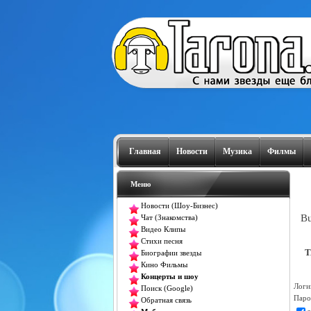
Главная
Новости
Музика
Филмы
Меню
Новости (Шоу-Бизнес)
Bu
Чат (Знакомства)
Видео Клипы
Стихи песня
T
Биографии звезды
Кино Фильмы
Концерты и шоу
Логи
Поиск (Google)
Паро
Обратная связь