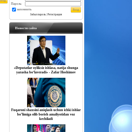
Пароль:
запомнить
Забыл пароль
|
Регистрация
Новости сайта
«Deputatlar oyliksiz ishlasa, natija shunga
yarasha bo‘laveradi» - Zafar Hoshimov
Fuqaroni shaxsini aniqlash uchun ichki ishlar
boʼlimiga olib borish amaliyotidan voz
kechiladi