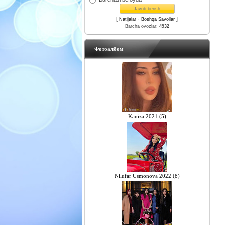
[
·
]
Natijalar
Boshqa Savollar
Barcha ovozlar:
4932
Фотоалбом
Kaniza 2021 (5)
Nilufar Usmonova 2022 (8)