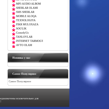
MP3 AUDIO ALBOM
SHERLAR OLAMI
SMS SHERLAR
MOBILE ALOQA
TEXNOLOGIYA
FIKR MULOXAZA
SOG'LIK
ComedyUz
TANLOVLAR
INTERNET TARMOG'I
AVTO OLAM
Новинка у нас
Самое Популярное
Самое Популярное
предназначены исключительно для
|