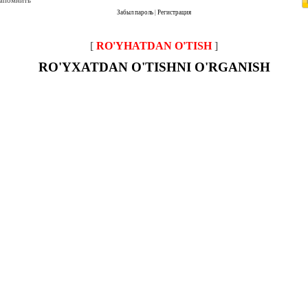
запомнить
Забыл пароль
|
Регистрация
[
RO'YHATDAN O'TISH
]
RO'YXATDAN O'TISHNI O'RGANISH