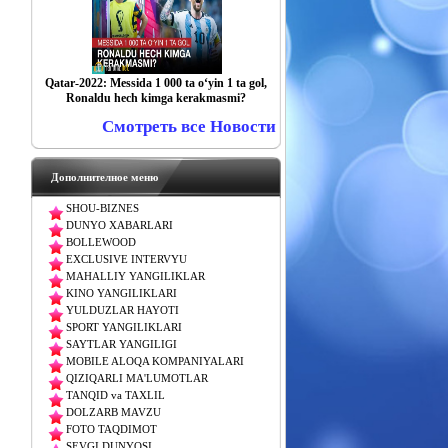
Qatar-2022: Messida 1 000 ta o‘yin 1 ta gol,
Ronaldu hech kimga kerakmasmi?
Смотреть все Новости
Дополнителное меню
SHOU-BIZNES
DUNYO XABARLARI
BOLLEWOOD
EXCLUSIVE INTERVYU
MAHALLIY YANGILIKLAR
KINO YANGILIKLARI
YULDUZLAR HAYOTI
SPORT YANGILIKLARI
SAYTLAR YANGILIGI
MOBILE ALOQA KOMPANIYALARI
QIZIQARLI MA'LUMOTLAR
TANQID va TAXLIL
DOLZARB MAVZU
FOTO TAQDIMOT
SEVGI DUNYOSI