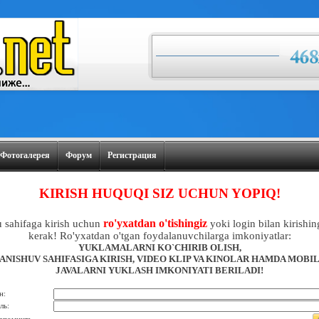
Фотогалерея
Форум
Регистрация
KIRISH HUQUQI SIZ UCHUN YOPIQ!
ro'yxatdan o'tishingiz
 sahifaga kirish uchun
yoki login bilan kirishin
kerak! Ro'yxatdan o'tgan foydalanuvchilarga imkoniyatlar:
YUKLAMALARNI KO`CHIRIB OLISH,
ANISHUV SAHIFASIGA KIRISH, VIDEO KLIP VA KINOLAR HAMDA MOBI
JAVALARNI YUKLASH IMKONIYATI BERILADI!
н:
ль: