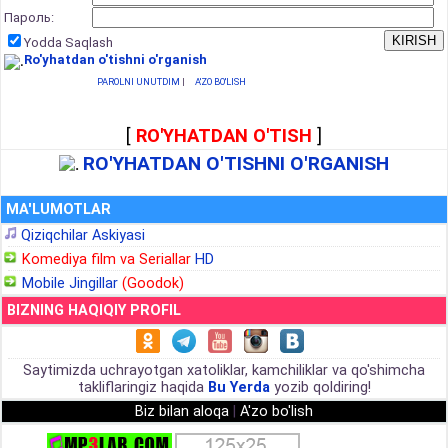
Пароль:
Yodda Saqlash
Ro'yhatdan o'tishni o'rganish
PAROLNI UNUTDIM
|
A'ZO BO'LISH
[
RO'YHATDAN O'TISH
]
RO'YHATDAN O'TISHNI O'RGANISH
MA'LUMOTLAR
Qiziqchilar Askiyasi
Komediya film va Seriallar
HD
Mobile Jingillar
(Goodok)
BIZNING HAQIQIY PROFIL
Saytimizda uchrayotgan xatoliklar, kamchiliklar va qo'shimcha
takliflaringiz haqida
Bu Yerda
yozib qoldiring!
Biz bilan aloqa
|
A'zo bo'lish