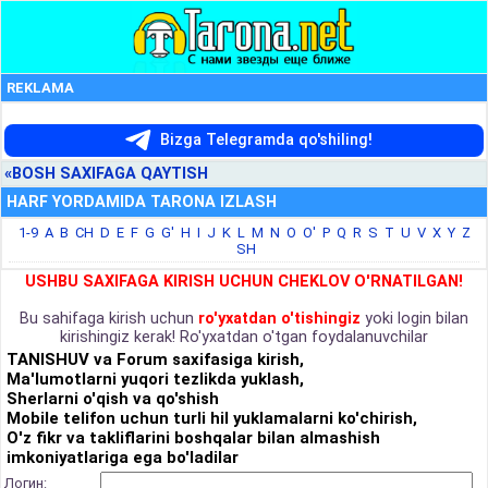
REKLAMA
Bizga Telegramda qo'shiling!
«BOSH SAXIFAGA QAYTISH
HARF YORDAMIDA TARONA IZLASH
1-9
A
B
CH
D
E
F
G
G'
H
I
J
K
L
M
N
O
O'
P
Q
R
S
T
U
V
X
Y
Z
SH
USHBU SAXIFAGA KIRISH UCHUN CHEKLOV O'RNATILGAN!
Bu sahifaga kirish uchun
ro'yxatdan o'tishingiz
yoki login bilan
kirishingiz kerak! Ro'yxatdan o'tgan foydalanuvchilar
TANISHUV va Forum saxifasiga kirish,
Ma'lumotlarni yuqori tezlikda yuklash,
Sherlarni o'qish va qo'shish
Mobile telifon uchun turli hil yuklamalarni ko'chirish,
O'z fikr va takliflarini boshqalar bilan almashish
imkoniyatlariga ega bo'ladilar
Логин: