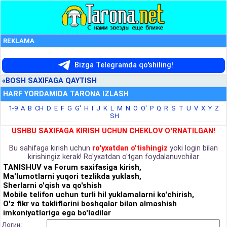
REKLAMA
Bizga Telegramda qo'shiling!
«BOSH SAXIFAGA QAYTISH
HARF YORDAMIDA TARONA IZLASH
1-9
A
B
CH
D
E
F
G
G'
H
I
J
K
L
M
N
O
O'
P
Q
R
S
T
U
V
X
Y
Z
SH
USHBU SAXIFAGA KIRISH UCHUN CHEKLOV O'RNATILGAN!
Bu sahifaga kirish uchun
ro'yxatdan o'tishingiz
yoki login bilan
kirishingiz kerak! Ro'yxatdan o'tgan foydalanuvchilar
TANISHUV va Forum saxifasiga kirish,
Ma'lumotlarni yuqori tezlikda yuklash,
Sherlarni o'qish va qo'shish
Mobile telifon uchun turli hil yuklamalarni ko'chirish,
O'z fikr va takliflarini boshqalar bilan almashish
imkoniyatlariga ega bo'ladilar
Логин: