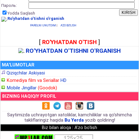
Пароль:
Yodda Saqlash
Ro'yhatdan o'tishni o'rganish
PAROLNI UNUTDIM
|
A'ZO BO'LISH
[
RO'YHATDAN O'TISH
]
RO'YHATDAN O'TISHNI O'RGANISH
MA'LUMOTLAR
Qiziqchilar Askiyasi
Komediya film va Seriallar
HD
Mobile Jingillar
(Goodok)
BIZNING HAQIQIY PROFIL
Saytimizda uchrayotgan xatoliklar, kamchiliklar va qo'shimcha
takliflaringiz haqida
Bu Yerda
yozib qoldiring!
Biz bilan aloqa
|
A'zo bo'lish