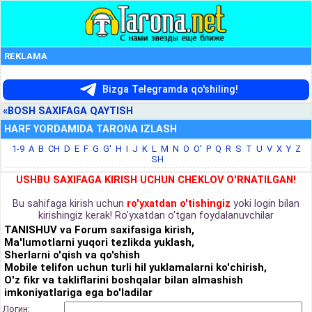
REKLAMA
Bizga Telegramda qo'shiling!
«BOSH SAXIFAGA QAYTISH
HARF YORDAMIDA TARONA IZLASH
1-9
A
B
CH
D
E
F
G
G'
H
I
J
K
L
M
N
O
O'
P
Q
R
S
T
U
V
X
Y
Z
SH
USHBU SAXIFAGA KIRISH UCHUN CHEKLOV O'RNATILGAN!
Bu sahifaga kirish uchun
ro'yxatdan o'tishingiz
yoki login bilan
kirishingiz kerak! Ro'yxatdan o'tgan foydalanuvchilar
TANISHUV va Forum saxifasiga kirish,
Ma'lumotlarni yuqori tezlikda yuklash,
Sherlarni o'qish va qo'shish
Mobile telifon uchun turli hil yuklamalarni ko'chirish,
O'z fikr va takliflarini boshqalar bilan almashish
imkoniyatlariga ega bo'ladilar
Логин: