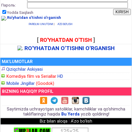
Пароль:
Yodda Saqlash
Ro'yhatdan o'tishni o'rganish
PAROLNI UNUTDIM
|
A'ZO BO'LISH
[
RO'YHATDAN O'TISH
]
RO'YHATDAN O'TISHNI O'RGANISH
MA'LUMOTLAR
Qiziqchilar Askiyasi
Komediya film va Seriallar
HD
Mobile Jingillar
(Goodok)
BIZNING HAQIQIY PROFIL
Saytimizda uchrayotgan xatoliklar, kamchiliklar va qo'shimcha
takliflaringiz haqida
Bu Yerda
yozib qoldiring!
Biz bilan aloqa
|
A'zo bo'lish