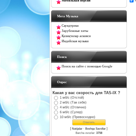
Мобильная версия
Мега Музыка
Саундтреки
Зарубежные хиты
Қизиқчилар аскияси
Индейская музыки
Поиск
Поиск на сайте с помощью Google
Oпрос
Какая у вас скорость для TAS-IX ?
1 мб/с (Отстой)
2 мб/с (Так себе)
4 мб/с (Отлично)
6 мб/с (Супер)
10 мб/с (Превосходно)
[
·
]
Natijalar
Boshqa Savollar
Barcha ovozlar:
3758