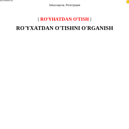
запомнить
Забыл пароль
|
Регистрация
[
RO'YHATDAN O'TISH
]
RO'YXATDAN O'TISHNI O'RGANISH