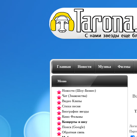
Главная
Новости
Музика
Филмы
Меню
Новости (Шоу-Бизнес)
Bu
Чат (Знакомства)
Видео Клипы
Стихи песня
T
Биографии звезды
Кино Фильмы
Концерты и шоу
Логи
Поиск (Google)
Паро
Обратная связь