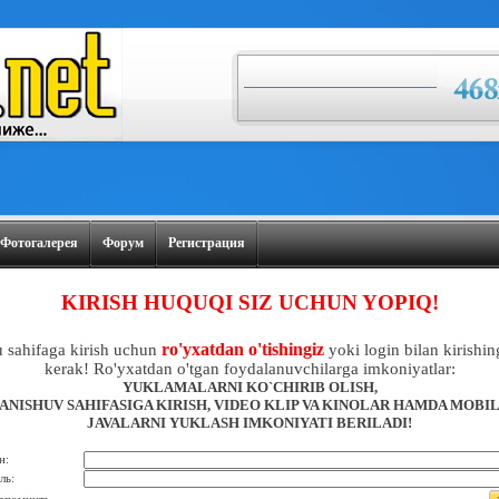
Фотогалерея
Форум
Регистрация
KIRISH HUQUQI SIZ UCHUN YOPIQ!
ro'yxatdan o'tishingiz
 sahifaga kirish uchun
yoki login bilan kirishin
kerak! Ro'yxatdan o'tgan foydalanuvchilarga imkoniyatlar:
YUKLAMALARNI KO`CHIRIB OLISH,
ANISHUV SAHIFASIGA KIRISH, VIDEO KLIP VA KINOLAR HAMDA MOBI
JAVALARNI YUKLASH IMKONIYATI BERILADI!
н:
ль: