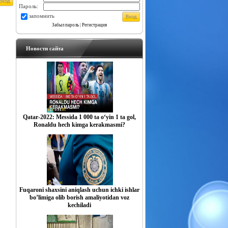
Пароль:
запомнить
Забыл пароль
|
Регистрация
Новости сайта
Qatar-2022: Messida 1 000 ta o‘yin 1 ta gol,
Ronaldu hech kimga kerakmasmi?
Fuqaroni shaxsini aniqlash uchun ichki ishlar
boʼlimiga olib borish amaliyotidan voz
kechiladi