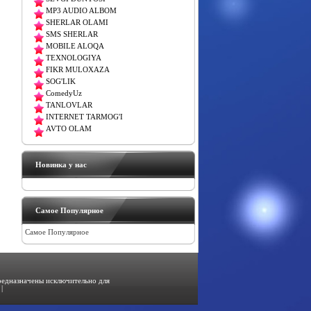
MP3 AUDIO ALBOM
SHERLAR OLAMI
SMS SHERLAR
MOBILE ALOQA
TEXNOLOGIYA
FIKR MULOXAZA
SOG'LIK
ComedyUz
TANLOVLAR
INTERNET TARMOG'I
AVTO OLAM
Новинка у нас
Самое Популярное
Самое Популярное
предназначены исключительно для
|