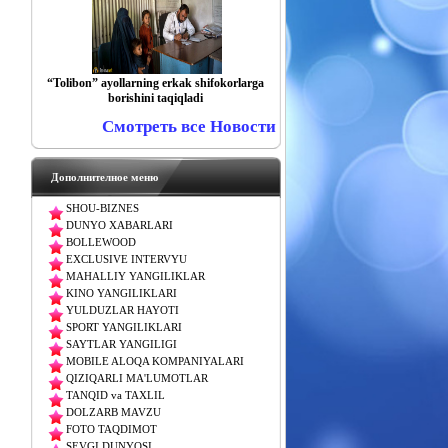
“Tolibon” ayollarning erkak shifokorlarga
borishini taqiqladi
Смотреть все Новости
Дополнителное меню
SHOU-BIZNES
DUNYO XABARLARI
BOLLEWOOD
EXCLUSIVE INTERVYU
MAHALLIY YANGILIKLAR
KINO YANGILIKLARI
YULDUZLAR HAYOTI
SPORT YANGILIKLARI
SAYTLAR YANGILIGI
MOBILE ALOQA KOMPANIYALARI
QIZIQARLI MA'LUMOTLAR
TANQID va TAXLIL
DOLZARB MAVZU
FOTO TAQDIMOT
SEVGI DUNYOSI