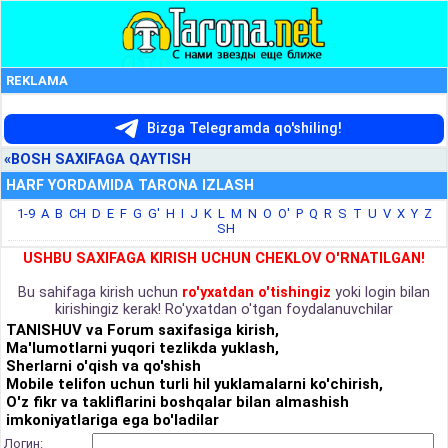
REKLAMA
Bizga Telegramda qo'shiling!
«BOSH SAXIFAGA QAYTISH
HARF YORDAMIDA TARONA IZLASH
1-9
A
B
CH
D
E
F
G
G'
H
I
J
K
L
M
N
O
O'
P
Q
R
S
T
U
V
X
Y
Z
SH
USHBU SAXIFAGA KIRISH UCHUN CHEKLOV O'RNATILGAN!
Bu sahifaga kirish uchun
ro'yxatdan o'tishingiz
yoki login bilan
kirishingiz kerak! Ro'yxatdan o'tgan foydalanuvchilar
TANISHUV va Forum saxifasiga kirish,
Ma'lumotlarni yuqori tezlikda yuklash,
Sherlarni o'qish va qo'shish
Mobile telifon uchun turli hil yuklamalarni ko'chirish,
O'z fikr va takliflarini boshqalar bilan almashish
imkoniyatlariga ega bo'ladilar
Логин: