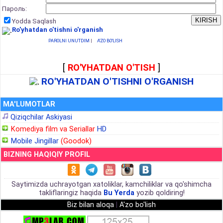
Пароль:
Yodda Saqlash
Ro'yhatdan o'tishni o'rganish
PAROLNI UNUTDIM
|
A'ZO BO'LISH
[
RO'YHATDAN O'TISH
]
RO'YHATDAN O'TISHNI O'RGANISH
MA'LUMOTLAR
Qiziqchilar Askiyasi
Komediya film va Seriallar
HD
Mobile Jingillar
(Goodok)
BIZNING HAQIQIY PROFIL
Saytimizda uchrayotgan xatoliklar, kamchiliklar va qo'shimcha
takliflaringiz haqida
Bu Yerda
yozib qoldiring!
Biz bilan aloqa
|
A'zo bo'lish