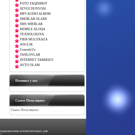
FOTO TAQDIMOT
SEVGI DUNYOSI
MP3 AUDIO ALBOM
SHERLAR OLAMI
SMS SHERLAR
MOBILE ALOQA
TEXNOLOGIYA
FIKR MULOXAZA
SOG'LIK
ComedyUz
TANLOVLAR
INTERNET TARMOG'I
AVTO OLAM
Новинка у нас
Самое Популярное
Самое Популярное
предназначены исключительно для
|