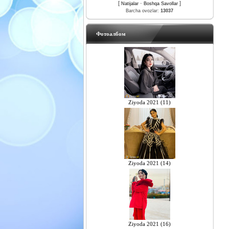
[
·
]
Natijalar
Boshqa Savollar
Barcha ovozlar:
13037
Фотоалбом
Ziyoda 2021 (11)
Ziyoda 2021 (14)
Ziyoda 2021 (16)