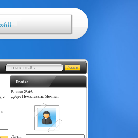
Профил
Время: 23:08
giz
Добро Пожаловать, Mexmon
LE
Логин: