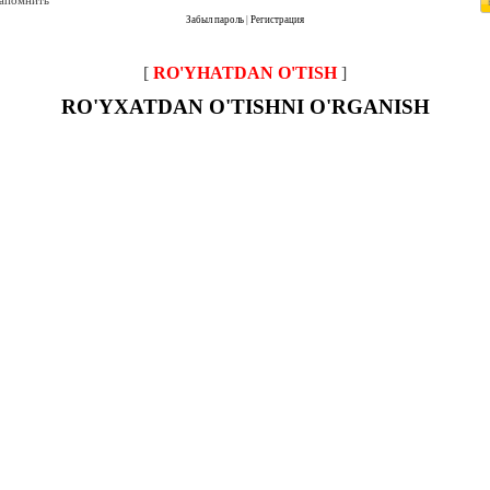
запомнить
Забыл пароль
|
Регистрация
[
RO'YHATDAN O'TISH
]
RO'YXATDAN O'TISHNI O'RGANISH