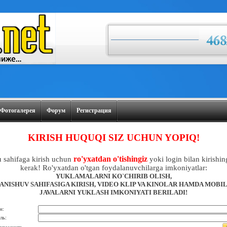
Фотогалерея
Форум
Регистрация
KIRISH HUQUQI SIZ UCHUN YOPIQ!
ro'yxatdan o'tishingiz
 sahifaga kirish uchun
yoki login bilan kirishin
kerak! Ro'yxatdan o'tgan foydalanuvchilarga imkoniyatlar:
YUKLAMALARNI KO`CHIRIB OLISH,
ANISHUV SAHIFASIGA KIRISH, VIDEO KLIP VA KINOLAR HAMDA MOBI
JAVALARNI YUKLASH IMKONIYATI BERILADI!
н:
ль: