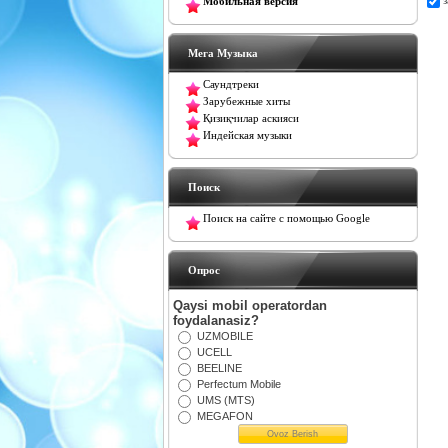
Мобильная версия
Мега Музыка
Саундтреки
Зарубежные хиты
Қизиқчилар аскияси
Индейская музыки
Поиск
Поиск на сайте с помощью Google
Oпрос
Qaysi mobil operatordan
foydalanasiz?
UZMOBILE
UCELL
BEELINE
Perfectum Mobile
UMS (MTS)
MEGAFON