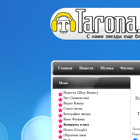
Главная
Новости
Музика
Филмы
Меню
Новости (Шоу-Бизнес)
Bu
Чат (Знакомства)
Видео Клипы
Стихи песня
T
Биографии звезды
Кино Фильмы
Концерты и шоу
Логи
Поиск (Google)
Паро
Обратная связь