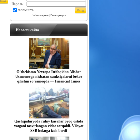
Пароль:
запомнить
Забыл пароль
|
Регистрация
Новости сайта
O‘zbekiston Yevropa Ittifoqidan Alisher
Usmonovga nisbatan sanksiyalarni bekor
qilishni so‘ramoqda — Financial Times
Qashqadaryoda ruhiy kasallar oyoq ostida
yotgani tasvirlangan video tarqaldi. Viloyat
SSB holatga izoh berdi