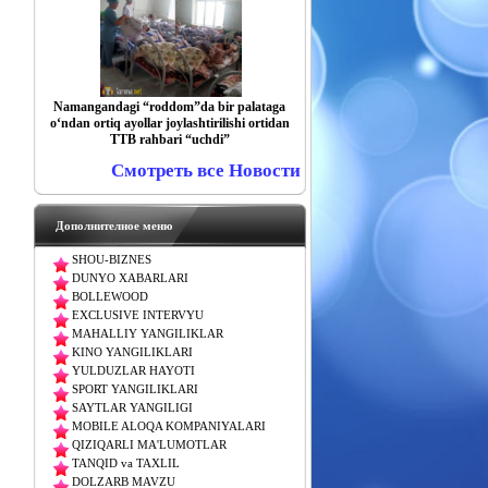
Namangandagi “roddom”da bir palataga
o‘ndan ortiq ayollar joylashtirilishi ortidan
TTB rahbari “uchdi”
Смотреть все Новости
Дополнителное меню
SHOU-BIZNES
DUNYO XABARLARI
BOLLEWOOD
EXCLUSIVE INTERVYU
MAHALLIY YANGILIKLAR
KINO YANGILIKLARI
YULDUZLAR HAYOTI
SPORT YANGILIKLARI
SAYTLAR YANGILIGI
MOBILE ALOQA KOMPANIYALARI
QIZIQARLI MA'LUMOTLAR
TANQID va TAXLIL
DOLZARB MAVZU