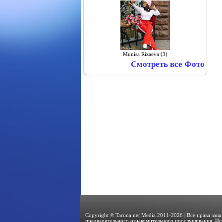
Munisa Rizaeva (3)
Смотреть все Фото
Copyright © Tarona.net Media 2011-2026 | Все права за
предварительного ознакомительного прослушивания. Ис