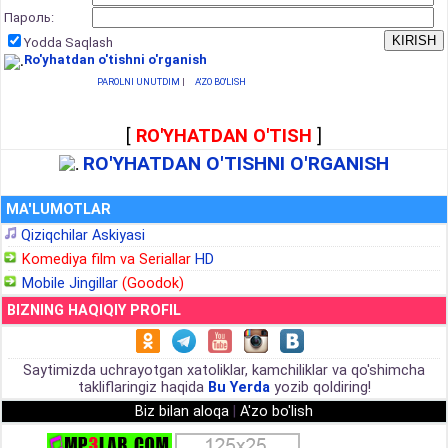
Пароль:
Yodda Saqlash
Ro'yhatdan o'tishni o'rganish
PAROLNI UNUTDIM
|
A'ZO BO'LISH
[
RO'YHATDAN O'TISH
]
RO'YHATDAN O'TISHNI O'RGANISH
MA'LUMOTLAR
Qiziqchilar Askiyasi
Komediya film va Seriallar
HD
Mobile Jingillar
(Goodok)
BIZNING HAQIQIY PROFIL
Saytimizda uchrayotgan xatoliklar, kamchiliklar va qo'shimcha
takliflaringiz haqida
Bu Yerda
yozib qoldiring!
Biz bilan aloqa
|
A'zo bo'lish