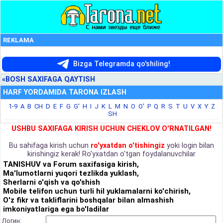
REKLAMA
Bizga Telegramda qo'shiling!
«BOSH SAXIFAGA QAYTISH
HARF YORDAMIDA TARONA IZLASH
1-9
A
B
CH
D
E
F
G
G'
H
I
J
K
L
M
N
O
O'
P
Q
R
S
T
U
V
X
Y
Z
SH
USHBU SAXIFAGA KIRISH UCHUN CHEKLOV O'RNATILGAN!
Bu sahifaga kirish uchun
ro'yxatdan o'tishingiz
yoki login bilan
kirishingiz kerak! Ro'yxatdan o'tgan foydalanuvchilar
TANISHUV va Forum saxifasiga kirish,
Ma'lumotlarni yuqori tezlikda yuklash,
Sherlarni o'qish va qo'shish
Mobile telifon uchun turli hil yuklamalarni ko'chirish,
O'z fikr va takliflarini boshqalar bilan almashish
imkoniyatlariga ega bo'ladilar
Логин: