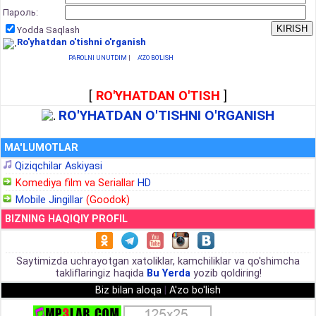
Пароль:
Yodda Saqlash
Ro'yhatdan o'tishni o'rganish
PAROLNI UNUTDIM
|
A'ZO BO'LISH
[
RO'YHATDAN O'TISH
]
RO'YHATDAN O'TISHNI O'RGANISH
MA'LUMOTLAR
Qiziqchilar Askiyasi
Komediya film va Seriallar
HD
Mobile Jingillar
(Goodok)
BIZNING HAQIQIY PROFIL
Saytimizda uchrayotgan xatoliklar, kamchiliklar va qo'shimcha
takliflaringiz haqida
Bu Yerda
yozib qoldiring!
Biz bilan aloqa
|
A'zo bo'lish