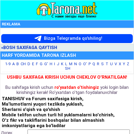
REKLAMA
Bizga Telegramda qo'shiling!
«BOSH SAXIFAGA QAYTISH
HARF YORDAMIDA TARONA IZLASH
1-9
A
B
CH
D
E
F
G
G'
H
I
J
K
L
M
N
O
O'
P
Q
R
S
T
U
V
X
Y
Z
SH
USHBU SAXIFAGA KIRISH UCHUN CHEKLOV O'RNATILGAN!
Bu sahifaga kirish uchun
ro'yxatdan o'tishingiz
yoki login bilan
kirishingiz kerak! Ro'yxatdan o'tgan foydalanuvchilar
TANISHUV va Forum saxifasiga kirish,
Ma'lumotlarni yuqori tezlikda yuklash,
Sherlarni o'qish va qo'shish
Mobile telifon uchun turli hil yuklamalarni ko'chirish,
O'z fikr va takliflarini boshqalar bilan almashish
imkoniyatlariga ega bo'ladilar
Логин: