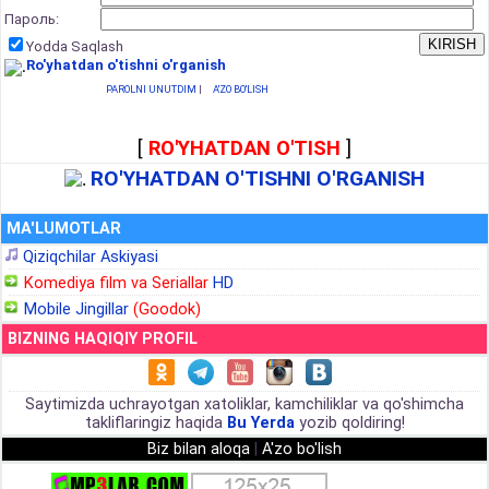
Пароль:
Yodda Saqlash
Ro'yhatdan o'tishni o'rganish
PAROLNI UNUTDIM
|
A'ZO BO'LISH
[
RO'YHATDAN O'TISH
]
RO'YHATDAN O'TISHNI O'RGANISH
MA'LUMOTLAR
Qiziqchilar Askiyasi
Komediya film va Seriallar
HD
Mobile Jingillar
(Goodok)
BIZNING HAQIQIY PROFIL
Saytimizda uchrayotgan xatoliklar, kamchiliklar va qo'shimcha
takliflaringiz haqida
Bu Yerda
yozib qoldiring!
Biz bilan aloqa
|
A'zo bo'lish