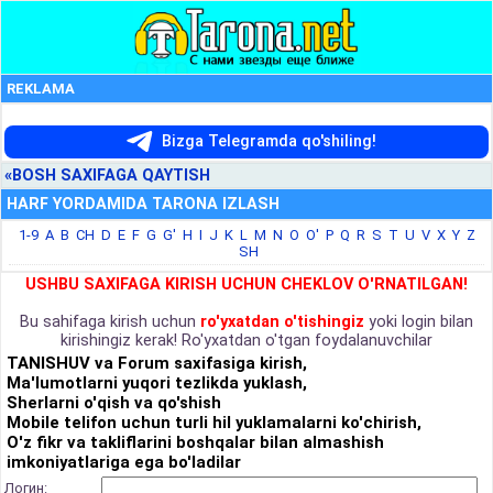
REKLAMA
Bizga Telegramda qo'shiling!
«BOSH SAXIFAGA QAYTISH
HARF YORDAMIDA TARONA IZLASH
1-9
A
B
CH
D
E
F
G
G'
H
I
J
K
L
M
N
O
O'
P
Q
R
S
T
U
V
X
Y
Z
SH
USHBU SAXIFAGA KIRISH UCHUN CHEKLOV O'RNATILGAN!
Bu sahifaga kirish uchun
ro'yxatdan o'tishingiz
yoki login bilan
kirishingiz kerak! Ro'yxatdan o'tgan foydalanuvchilar
TANISHUV va Forum saxifasiga kirish,
Ma'lumotlarni yuqori tezlikda yuklash,
Sherlarni o'qish va qo'shish
Mobile telifon uchun turli hil yuklamalarni ko'chirish,
O'z fikr va takliflarini boshqalar bilan almashish
imkoniyatlariga ega bo'ladilar
Логин: