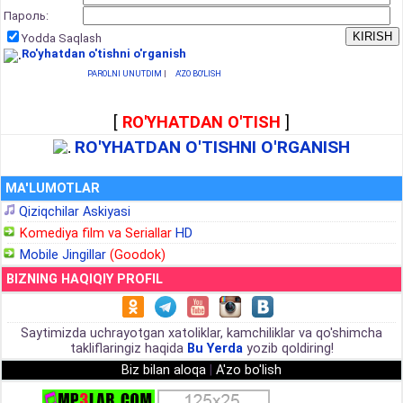
Пароль:
Yodda Saqlash
Ro'yhatdan o'tishni o'rganish
PAROLNI UNUTDIM
|
A'ZO BO'LISH
[
RO'YHATDAN O'TISH
]
RO'YHATDAN O'TISHNI O'RGANISH
MA'LUMOTLAR
Qiziqchilar Askiyasi
Komediya film va Seriallar
HD
Mobile Jingillar
(Goodok)
BIZNING HAQIQIY PROFIL
Saytimizda uchrayotgan xatoliklar, kamchiliklar va qo'shimcha
takliflaringiz haqida
Bu Yerda
yozib qoldiring!
Biz bilan aloqa
|
A'zo bo'lish