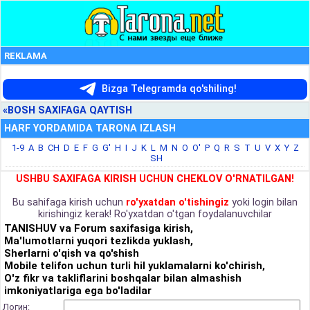
REKLAMA
Bizga Telegramda qo'shiling!
«BOSH SAXIFAGA QAYTISH
HARF YORDAMIDA TARONA IZLASH
1-9
A
B
CH
D
E
F
G
G'
H
I
J
K
L
M
N
O
O'
P
Q
R
S
T
U
V
X
Y
Z
SH
USHBU SAXIFAGA KIRISH UCHUN CHEKLOV O'RNATILGAN!
Bu sahifaga kirish uchun
ro'yxatdan o'tishingiz
yoki login bilan
kirishingiz kerak! Ro'yxatdan o'tgan foydalanuvchilar
TANISHUV va Forum saxifasiga kirish,
Ma'lumotlarni yuqori tezlikda yuklash,
Sherlarni o'qish va qo'shish
Mobile telifon uchun turli hil yuklamalarni ko'chirish,
O'z fikr va takliflarini boshqalar bilan almashish
imkoniyatlariga ega bo'ladilar
Логин: