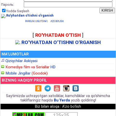
Пароль:
Yodda Saqlash
Ro'yhatdan o'tishni o'rganish
PAROLNI UNUTDIM
|
A'ZO BO'LISH
[
RO'YHATDAN O'TISH
]
RO'YHATDAN O'TISHNI O'RGANISH
MA'LUMOTLAR
Qiziqchilar Askiyasi
Komediya film va Seriallar
HD
Mobile Jingillar
(Goodok)
BIZNING HAQIQIY PROFIL
Saytimizda uchrayotgan xatoliklar, kamchiliklar va qo'shimcha
takliflaringiz haqida
Bu Yerda
yozib qoldiring!
Biz bilan aloqa
|
A'zo bo'lish