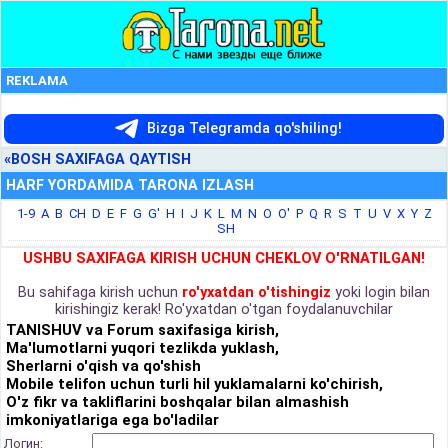
REKLAMA
Bizga Telegramda qo'shiling!
«BOSH SAXIFAGA QAYTISH
HARF YORDAMIDA TARONA IZLASH
1-9
A
B
CH
D
E
F
G
G'
H
I
J
K
L
M
N
O
O'
P
Q
R
S
T
U
V
X
Y
Z
SH
USHBU SAXIFAGA KIRISH UCHUN CHEKLOV O'RNATILGAN!
Bu sahifaga kirish uchun
ro'yxatdan o'tishingiz
yoki login bilan
kirishingiz kerak! Ro'yxatdan o'tgan foydalanuvchilar
TANISHUV va Forum saxifasiga kirish,
Ma'lumotlarni yuqori tezlikda yuklash,
Sherlarni o'qish va qo'shish
Mobile telifon uchun turli hil yuklamalarni ko'chirish,
O'z fikr va takliflarini boshqalar bilan almashish
imkoniyatlariga ega bo'ladilar
Логин: