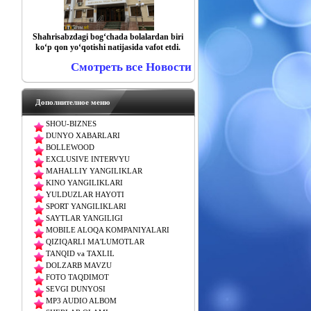
Shahrisabzdagi bog‘chada bolalardan biri
ko‘p qon yo‘qotishi natijasida vafot etdi.
Смотреть все Новости
Дополнителное меню
SHOU-BIZNES
DUNYO XABARLARI
BOLLEWOOD
EXCLUSIVE INTERVYU
MAHALLIY YANGILIKLAR
KINO YANGILIKLARI
YULDUZLAR HAYOTI
SPORT YANGILIKLARI
SAYTLAR YANGILIGI
MOBILE ALOQA KOMPANIYALARI
QIZIQARLI MA'LUMOTLAR
TANQID va TAXLIL
DOLZARB MAVZU
FOTO TAQDIMOT
SEVGI DUNYOSI
MP3 AUDIO ALBOM