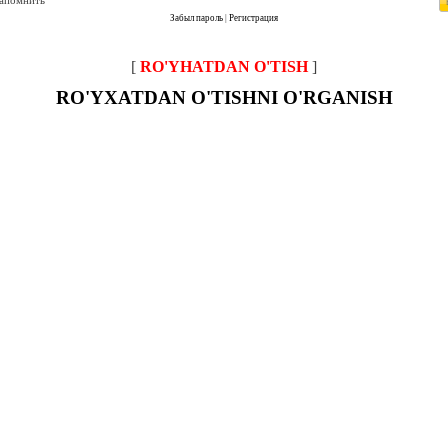
запомнить
Забыл пароль
|
Регистрация
[
RO'YHATDAN O'TISH
]
RO'YXATDAN O'TISHNI O'RGANISH