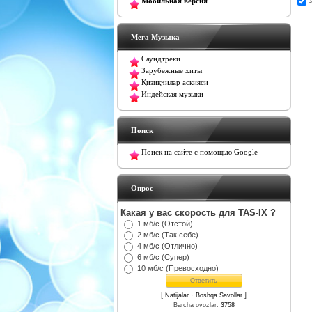
Мобильная версия
Мега Музыка
Саундтреки
Зарубежные хиты
Қизиқчилар аскияси
Индейская музыки
Поиск
Поиск на сайте с помощью Google
Oпрос
Какая у вас скорость для TAS-IX ?
1 мб/с (Отстой)
2 мб/с (Так себе)
4 мб/с (Отлично)
6 мб/с (Супер)
10 мб/с (Превосходно)
[
·
]
Natijalar
Boshqa Savollar
Barcha ovozlar:
3758