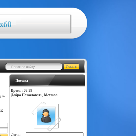
Профил
Время: 08:39
giz
Добро Пожаловать, Mexmon
LE
Логин: