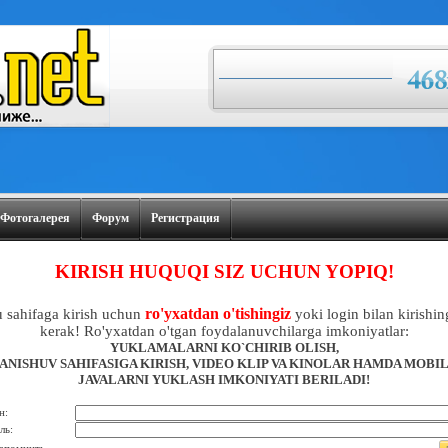
Фотогалерея
Форум
Регистрация
KIRISH HUQUQI SIZ UCHUN YOPIQ!
ro'yxatdan o'tishingiz
 sahifaga kirish uchun
yoki login bilan kirishin
kerak! Ro'yxatdan o'tgan foydalanuvchilarga imkoniyatlar:
YUKLAMALARNI KO`CHIRIB OLISH,
ANISHUV SAHIFASIGA KIRISH, VIDEO KLIP VA KINOLAR HAMDA MOBI
JAVALARNI YUKLASH IMKONIYATI BERILADI!
н:
ль: