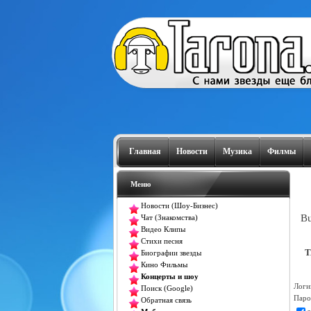
Главная
Новости
Музика
Филмы
Меню
Новости (Шоу-Бизнес)
Bu
Чат (Знакомства)
Видео Клипы
Стихи песня
T
Биографии звезды
Кино Фильмы
Концерты и шоу
Логи
Поиск (Google)
Паро
Обратная связь