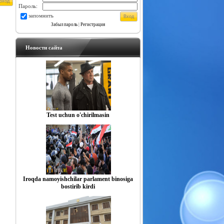
Пароль:
запомнить
Забыл пароль
|
Регистрация
Новости сайта
Test uchun o'chirilmasin
​​​​​​​Iroqda namoyishchilar parlament binosiga
bostirib kirdi