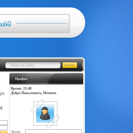
Профил
Время: 21:48
giz
Добро Пожаловать, Mexmon
LE
Логин: