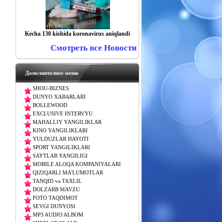
Kecha 130 kishida koronavirus aniqlandi
Смотреть все Новости
Дополнителное меню
SHOU-BIZNES
DUNYO XABARLARI
BOLLEWOOD
EXCLUSIVE INTERVYU
MAHALLIY YANGILIKLAR
KINO YANGILIKLARI
YULDUZLAR HAYOTI
SPORT YANGILIKLARI
SAYTLAR YANGILIGI
MOBILE ALOQA KOMPANIYALARI
QIZIQARLI MA'LUMOTLAR
TANQID va TAXLIL
DOLZARB MAVZU
FOTO TAQDIMOT
SEVGI DUNYOSI
MP3 AUDIO ALBOM