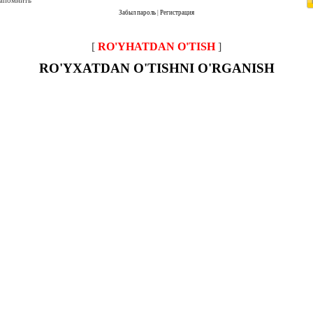
запомнить
Забыл пароль
|
Регистрация
[
RO'YHATDAN O'TISH
]
RO'YXATDAN O'TISHNI O'RGANISH