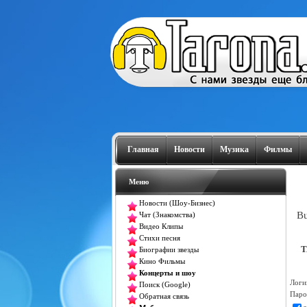
Главная
Новости
Музика
Филмы
Меню
Новости (Шоу-Бизнес)
Bu
Чат (Знакомства)
Видео Клипы
Стихи песня
T
Биографии звезды
Кино Фильмы
Концерты и шоу
Логи
Поиск (Google)
Паро
Обратная связь