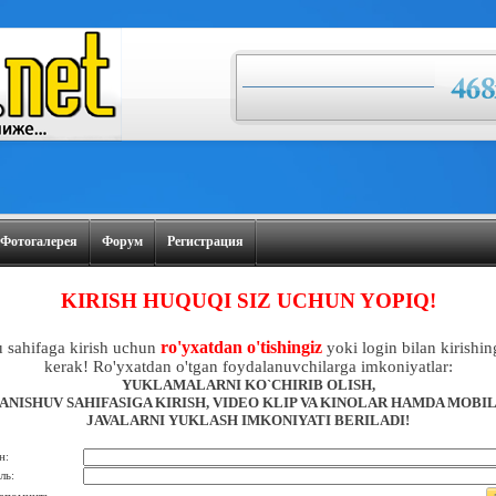
Фотогалерея
Форум
Регистрация
KIRISH HUQUQI SIZ UCHUN YOPIQ!
ro'yxatdan o'tishingiz
 sahifaga kirish uchun
yoki login bilan kirishin
kerak! Ro'yxatdan o'tgan foydalanuvchilarga imkoniyatlar:
YUKLAMALARNI KO`CHIRIB OLISH,
ANISHUV SAHIFASIGA KIRISH, VIDEO KLIP VA KINOLAR HAMDA MOBI
JAVALARNI YUKLASH IMKONIYATI BERILADI!
н:
ль: