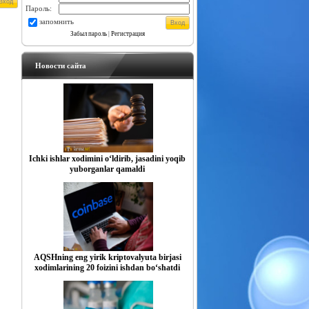
Пароль:
запомнить
Забыл пароль
|
Регистрация
Новости сайта
Ichki ishlar xodimini o‘ldirib, jasadini yoqib
yuborganlar qamaldi
AQSHning eng yirik kriptovalyuta birjasi
xodimlarining 20 foizini ishdan bo‘shatdi