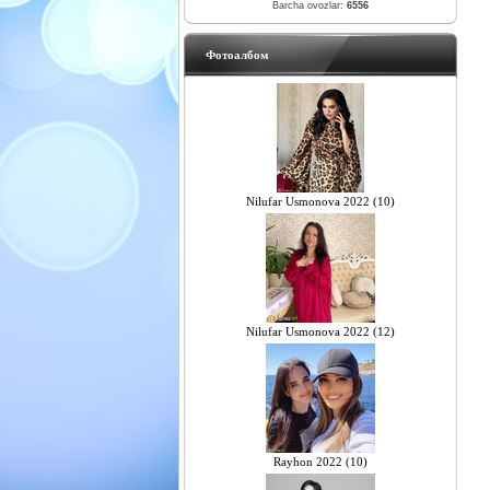
Barcha ovozlar:
6556
Фотоалбом
Nilufar Usmonova 2022 (10)
Nilufar Usmonova 2022 (12)
Rayhon 2022 (10)