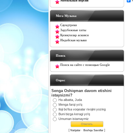
Мобильная версия
Мега Музыка
Саундтреки
Зарубежные хиты
Қизиқчилар аскияси
Индейская музыки
Поиск
Поиск на сайте с помощью Google
Oпрос
Senga Oshiqman davom etishini
istaysizmi?
Ha albatta, Juda
Menga farqi yo'q
Iloji bo'lsa voqealar rivojini yozing
Buni bizga keragi yo'q
Umuman istamaymiz
[
·
]
Natijalar
Boshqa Savollar