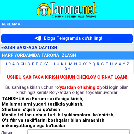
REKLAMA
Bizga Telegramda qo'shiling!
«BOSH SAXIFAGA QAYTISH
HARF YORDAMIDA TARONA IZLASH
1-9
A
B
CH
D
E
F
G
G'
H
I
J
K
L
M
N
O
O'
P
Q
R
S
T
U
V
X
Y
Z
SH
USHBU SAXIFAGA KIRISH UCHUN CHEKLOV O'RNATILGAN!
Bu sahifaga kirish uchun
ro'yxatdan o'tishingiz
yoki login bilan
kirishingiz kerak! Ro'yxatdan o'tgan foydalanuvchilar
TANISHUV va Forum saxifasiga kirish,
Ma'lumotlarni yuqori tezlikda yuklash,
Sherlarni o'qish va qo'shish
Mobile telifon uchun turli hil yuklamalarni ko'chirish,
O'z fikr va takliflarini boshqalar bilan almashish
imkoniyatlariga ega bo'ladilar
Логин: