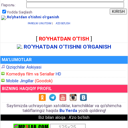
Пароль:
Yodda Saqlash
Ro'yhatdan o'tishni o'rganish
PAROLNI UNUTDIM
|
A'ZO BO'LISH
[
RO'YHATDAN O'TISH
]
RO'YHATDAN O'TISHNI O'RGANISH
MA'LUMOTLAR
Qiziqchilar Askiyasi
Komediya film va Seriallar
HD
Mobile Jingillar
(Goodok)
BIZNING HAQIQIY PROFIL
Saytimizda uchrayotgan xatoliklar, kamchiliklar va qo'shimcha
takliflaringiz haqida
Bu Yerda
yozib qoldiring!
Biz bilan aloqa
|
A'zo bo'lish