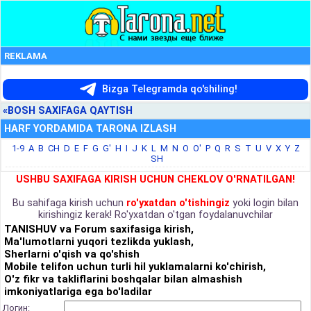
REKLAMA
Bizga Telegramda qo'shiling!
«BOSH SAXIFAGA QAYTISH
HARF YORDAMIDA TARONA IZLASH
1-9
A
B
CH
D
E
F
G
G'
H
I
J
K
L
M
N
O
O'
P
Q
R
S
T
U
V
X
Y
Z
SH
USHBU SAXIFAGA KIRISH UCHUN CHEKLOV O'RNATILGAN!
Bu sahifaga kirish uchun
ro'yxatdan o'tishingiz
yoki login bilan
kirishingiz kerak! Ro'yxatdan o'tgan foydalanuvchilar
TANISHUV va Forum saxifasiga kirish,
Ma'lumotlarni yuqori tezlikda yuklash,
Sherlarni o'qish va qo'shish
Mobile telifon uchun turli hil yuklamalarni ko'chirish,
O'z fikr va takliflarini boshqalar bilan almashish
imkoniyatlariga ega bo'ladilar
Логин: