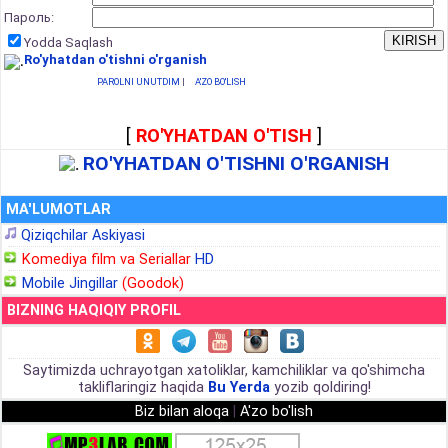
Пароль:
Yodda Saqlash
Ro'yhatdan o'tishni o'rganish
PAROLNI UNUTDIM
|
A'ZO BO'LISH
[
RO'YHATDAN O'TISH
]
RO'YHATDAN O'TISHNI O'RGANISH
MA'LUMOTLAR
Qiziqchilar Askiyasi
Komediya film va Seriallar
HD
Mobile Jingillar
(Goodok)
BIZNING HAQIQIY PROFIL
Saytimizda uchrayotgan xatoliklar, kamchiliklar va qo'shimcha
takliflaringiz haqida
Bu Yerda
yozib qoldiring!
Biz bilan aloqa
|
A'zo bo'lish