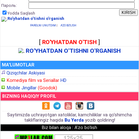
Пароль:
Yodda Saqlash
Ro'yhatdan o'tishni o'rganish
PAROLNI UNUTDIM
|
A'ZO BO'LISH
[
RO'YHATDAN O'TISH
]
RO'YHATDAN O'TISHNI O'RGANISH
MA'LUMOTLAR
Qiziqchilar Askiyasi
Komediya film va Seriallar
HD
Mobile Jingillar
(Goodok)
BIZNING HAQIQIY PROFIL
Saytimizda uchrayotgan xatoliklar, kamchiliklar va qo'shimcha
takliflaringiz haqida
Bu Yerda
yozib qoldiring!
Biz bilan aloqa
|
A'zo bo'lish