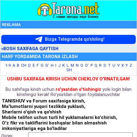
REKLAMA
Bizga Telegramda qo'shiling!
«BOSH SAXIFAGA QAYTISH
HARF YORDAMIDA TARONA IZLASH
1-9
A
B
CH
D
E
F
G
G'
H
I
J
K
L
M
N
O
O'
P
Q
R
S
T
U
V
X
Y
Z
SH
USHBU SAXIFAGA KIRISH UCHUN CHEKLOV O'RNATILGAN!
Bu sahifaga kirish uchun
ro'yxatdan o'tishingiz
yoki login bilan
kirishingiz kerak! Ro'yxatdan o'tgan foydalanuvchilar
TANISHUV va Forum saxifasiga kirish,
Ma'lumotlarni yuqori tezlikda yuklash,
Sherlarni o'qish va qo'shish
Mobile telifon uchun turli hil yuklamalarni ko'chirish,
O'z fikr va takliflarini boshqalar bilan almashish
imkoniyatlariga ega bo'ladilar
Логин: