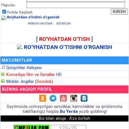
Пароль:
Yodda Saqlash
Ro'yhatdan o'tishni o'rganish
PAROLNI UNUTDIM
|
A'ZO BO'LISH
[
RO'YHATDAN O'TISH
]
RO'YHATDAN O'TISHNI O'RGANISH
MA'LUMOTLAR
Qiziqchilar Askiyasi
Komediya film va Seriallar
HD
Mobile Jingillar
(Goodok)
BIZNING HAQIQIY PROFIL
Saytimizda uchrayotgan xatoliklar, kamchiliklar va qo'shimcha
takliflaringiz haqida
Bu Yerda
yozib qoldiring!
Biz bilan aloqa
|
A'zo bo'lish