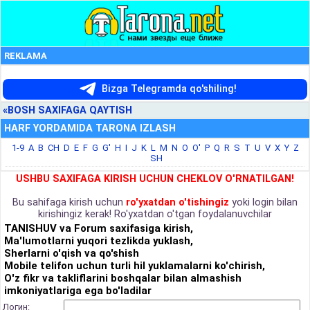
REKLAMA
Bizga Telegramda qo'shiling!
«BOSH SAXIFAGA QAYTISH
HARF YORDAMIDA TARONA IZLASH
1-9
A
B
CH
D
E
F
G
G'
H
I
J
K
L
M
N
O
O'
P
Q
R
S
T
U
V
X
Y
Z
SH
USHBU SAXIFAGA KIRISH UCHUN CHEKLOV O'RNATILGAN!
Bu sahifaga kirish uchun
ro'yxatdan o'tishingiz
yoki login bilan
kirishingiz kerak! Ro'yxatdan o'tgan foydalanuvchilar
TANISHUV va Forum saxifasiga kirish,
Ma'lumotlarni yuqori tezlikda yuklash,
Sherlarni o'qish va qo'shish
Mobile telifon uchun turli hil yuklamalarni ko'chirish,
O'z fikr va takliflarini boshqalar bilan almashish
imkoniyatlariga ega bo'ladilar
Логин: